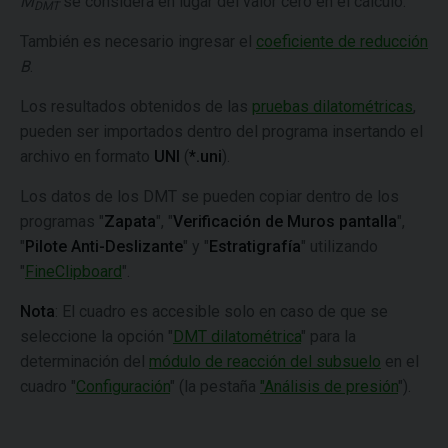
M
se considera en lugar del valor cero en el cálculo.
DMT
También es necesario ingresar el
coeficiente de reducción
B
.
Los resultados obtenidos de las
pruebas dilatométricas
,
pueden ser importados dentro del programa insertando el
archivo en formato
UNI
(
*.uni
).
Los datos de los DMT se pueden copiar dentro de los
programas "
Zapata
", "
Verificación de Muros pantalla
",
"
Pilote Anti-Deslizante
" y "
Estratigrafía
" utilizando
"
FineClipboard
".
Nota
: El cuadro es accesible solo en caso de que se
seleccione la opción "
DMT dilatométrica
" para la
determinación del
módulo de reacción del subsuelo
en el
cuadro "
Configuración
" (la pestaña
"Análisis de presión
").