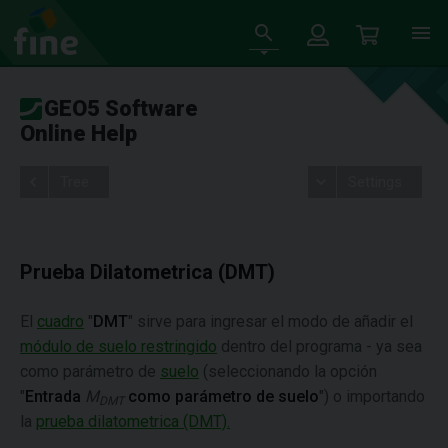
GEO5 Software
Online Help
Tree
Settings
Prueba Dilatometrica (DMT)
El
cuadro
"
DMT
" sirve para ingresar el modo de añadir el
módulo de suelo restringido
dentro del programa - ya sea
como parámetro de
suelo
(seleccionando la opción
"
Entrada
M
como parámetro de suelo
") o importando
DMT
la
prueba dilatometrica (DMT).