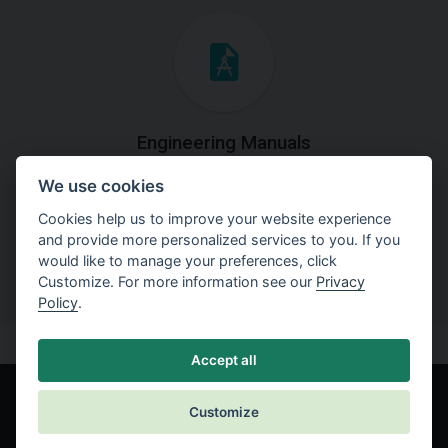
Engineering Manuals
We use cookies
Step by steps guides on how
to solve a specific tasks.
Cookies help us to improve your website experience
and provide more personalized services to you. If you
would like to manage your preferences, click
Customize. For more information see our
Privacy
Policy
.
Accept all
Customize
© Fine spol. s r.o.