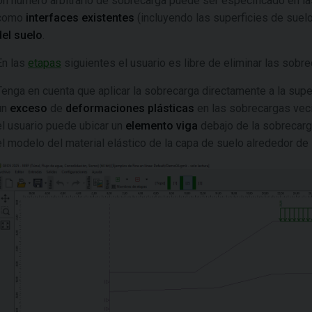
Un número arbitrario de sobrecarga puede ser especificado en la
como
interfaces existentes
(incluyendo las superficies de suel
del suelo
.
En las
etapas
siguientes el usuario es libre de eliminar las sobr
Tenga en cuenta que aplicar la sobrecarga directamente a la supe
un
exceso
de
deformaciones plásticas
en las sobrecargas veci
el usuario puede ubicar un
elemento viga
debajo de la sobrecarg
el modelo del material elástico de la capa de suelo alrededor de 