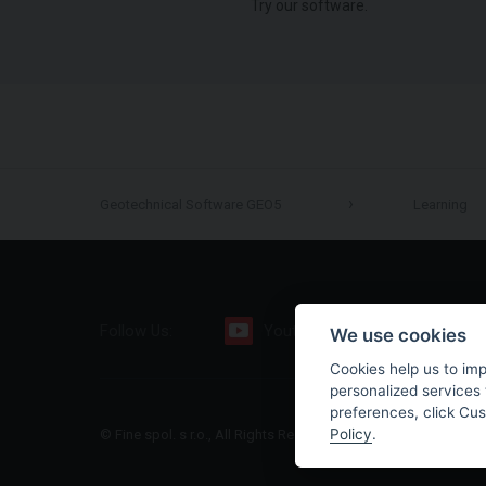
Try our software.
Geotechnical Software GEO5
Learning
Follow Us:
Youtube
Facebook
We use cookies
Cookies help us to im
personalized services 
preferences, click Cu
Policy
.
© Fine spol. s r.o., All Rights Reserved |
Sitemap
|
Privacy Polic