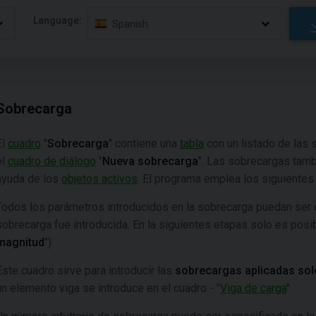
Language:
Spanish
Sobrecarga
El
cuadro
"
Sobrecarga
" contiene una
tabla
con un listado de las
el
cuadro de diálogo
"
Nueva sobrecarga
". Las sobrecargas tamb
ayuda de los
objetos activos
. El programa emplea los siguiente
Todos los parámetros introducidos en la sobrecarga puedan ser 
sobrecarga fue introducida. En la siguientes etapas solo es posib
magnitud
").
Este cuadro sirve para introducir las
sobrecargas aplicadas solo
un elemento viga se introduce en el cuadro - "
Viga de carga
".