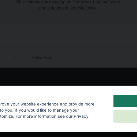
Short videos showcasing the features of our software
and solutions to specific tasks.
Online Help
LinkedIn
prove your website experience and provide more
to you. If you would like to manage your
stomize. For more information see our
Privacy
y
|
Cookies Settings
|
End User License Agreement
|
Contact Us