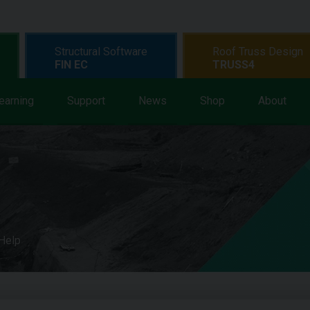
Structural Software
Roof Truss Design
FIN EC
TRUSS4
earning
Support
News
Shop
About
 Help