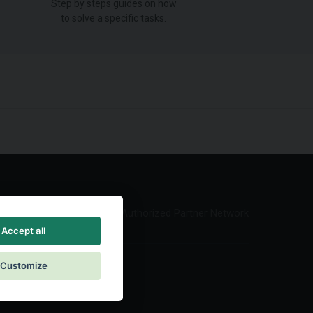
Step by steps guides on how
to solve a specific tasks.
Authorized Partner Network
Accept all
Customize