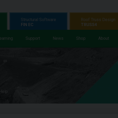
Structural Software
Roof Truss Design
FIN EC
TRUSS4
earning
Support
News
Shop
About
 Help