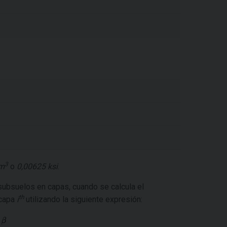
3
/m
o
0,00625 ksi
.
 subsuelos en capas, cuando se calcula el
th
 capa
i
utilizando la siguiente expresión: