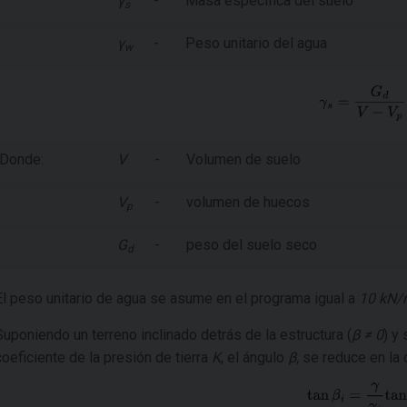
γ
-
Masa específica del suelo
s
γ
-
Peso unitario del agua
w
Donde:
V
-
Volumen de suelo
V
-
volumen de huecos
p
G
-
peso del suelo seco
d
El peso unitario de agua se asume en el programa igual a
10 kN
Suponiendo un terreno inclinado detrás de la estructura (
β ≠ 0
) y
coeficiente de la presión de tierra
K
, el ángulo
β
,
se reduce en la