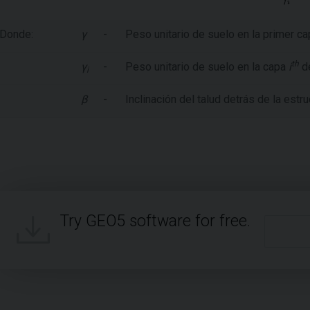
Donde:
γ
-
Peso unitario de suelo en la primer ca
th
γ
-
Peso unitario de suelo en la capa
i
d
i
β
-
Inclinación del talud detrás de la estru
Try GEO5 software for free.