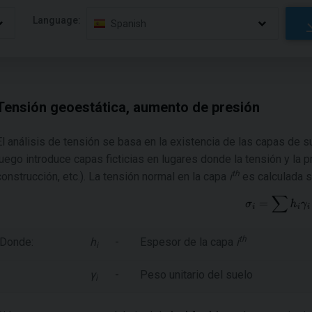
Language:
Spanish
Tensión geoestática, aumento de presión
El análisis de tensión se basa en la existencia de las capas de s
luego introduce capas ficticias en lugares donde la tensión y la 
th
construcción, etc.). La tensión normal en la capa
i
es calculada s
th
Donde:
h
-
Espesor de la capa
i
i
γ
-
Peso unitario del suelo
i