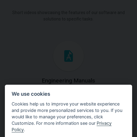
Short videos showcasing the features of our software and
solutions to specific tasks.
Engineering Manuals
We use cookies
Step by steps guides on how
to solve a specific tasks.
Cookies help us to improve your website experience
and provide more personalized services to you. If you
would like to manage your preferences, click
Customize. For more information see our
Privacy
Policy
.