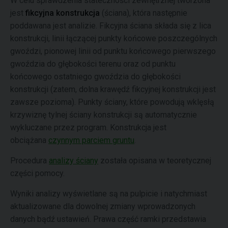
W celu sprawdzenia stateczności zewnętrznej tworzona
jest
fikcyjna konstrukcja
(ściana), która następnie
poddawana jest analizie. Fikcyjna ściana składa się z lica
konstrukcji, linii łączącej punkty końcowe poszczególnych
gwoździ, pionowej linii od punktu końcowego pierwszego
gwoździa do głębokości terenu oraz od punktu
końcowego ostatniego gwoździa do głębokości
konstrukcji (zatem, dolna krawędź fikcyjnej konstrukcji jest
zawsze pozioma). Punkty ściany, które powodują wklęsłą
krzywiznę tylnej ściany konstrukcji są automatycznie
wykluczane przez program. Konstrukcja jest
obciążana
czynnym parciem gruntu
.
Procedura
analizy ściany
została opisana w teoretycznej
części pomocy.
Wyniki analizy wyświetlane są na pulpicie i natychmiast
aktualizowane dla dowolnej zmiany wprowadzonych
danych bądź ustawień.
Prawa część ramki przedstawia