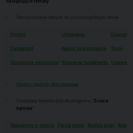
następujące tematy:
Wprowadzanie danych do poszczególnych ramek
Projekt
Ustawienia
Geometria
Fundament
Nasyp za konstrukcją
Teren
Obciążenia sejsmiczne
Kotwienie fundamentu
Ustawieni
Normy i metody obliczeniowe
Podstawy teoretyczne do programu "
Ściana
kątowa
":
Naprężenia w gruncie
Parcia gruntu
Analiza ścian
Analiz