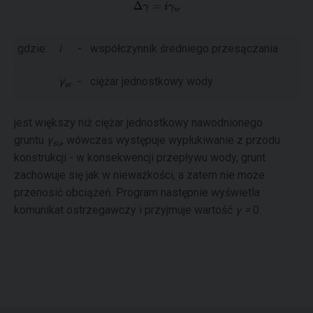
gdzie:
i
-
współczynnik średniego przesączania
γ
-
ciężar jednostkowy wody
w
jest większy niż ciężar jednostkowy nawodnionego
gruntu
γ
, wówczas występuje wypłukiwanie z przodu
su
konstrukcji - w konsekwencji przepływu wody, grunt
zachowuje się jak w nieważkości, a zatem nie może
przenosić obciążeń. Program następnie wyświetla
komunikat ostrzegawczy i przyjmuje wartość
γ =
0.