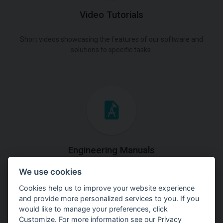
Video Tutorials
Short videos showcasing the features of our software and
solutions to specific tasks.
Engineering Manuals
We use cookies
Step by steps guides on how
to solve a specific tasks.
Cookies help us to improve your website experience
and provide more personalized services to you. If you
would like to manage your preferences, click
Customize. For more information see our
Privacy