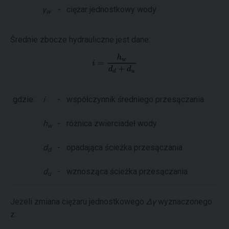
γ
-
ciężar jednostkowy wody
w
Średnie zbocze hydrauliczne jest dane:
gdzie:
i
-
współczynnik średniego przesączania
h
-
różnica zwierciadeł wody
w
d
-
opadająca ścieżka przesączania
d
d
-
wznosząca ścieżka przesączania
u
Jeżeli zmiana ciężaru jednostkowego
Δγ
wyznaczonego
z: