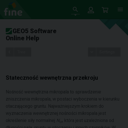
GEO5 Software
Online Help
Tree
Settings
Stateczność wewnętrzna przekroju
Nośność wewnętrzna mikropala to sprawdzenie
zniszczenia mikropala, w postaci wyboczenia w kierunku
otaczającego gruntu. Najważniejszym krokiem do
wyznaczenia wewnętrznej nośności mikropala jest
określenie siły normalnej
N
, która jest uzależniona od
cr
długości pala, gruntu w otoczeniu i innych czynników. W