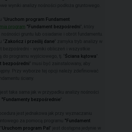
we wyniki analizy nośności podłoża gruntowego.
u "
Uruchom program Fundament
amia program
"Fundament bezpośredni
", który
 nośności gruntu lub osiadanie i obrót fundamentu.
u "
Zakończ i prześlij dane
" zamyka tryb analizy w
 bezpośredni - wyniki obliczeń i wszystkie
 do programu wyjściowego, tj. "
Ściana kątowa
".
 bezpośredni
" musi być zainstalowany, aby
tępny. Przy wyborze tej opcji należy zdefiniować
ndamentu ściany.
jest taka sama jak w przypadku analizy nośności
e
"Fundamenty bezpośrednie
".
ocedura jest jednakowa jak przy wyznaczaniu
runtowego za pomocą programu
"Fundament
"
Uruchom program Pal
" jest dostępna jedynie w