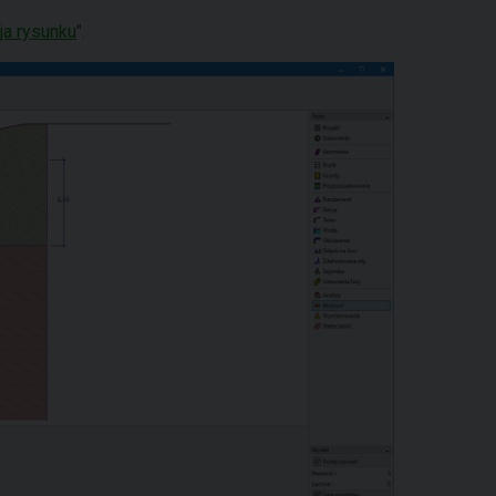
ja rysunku
".