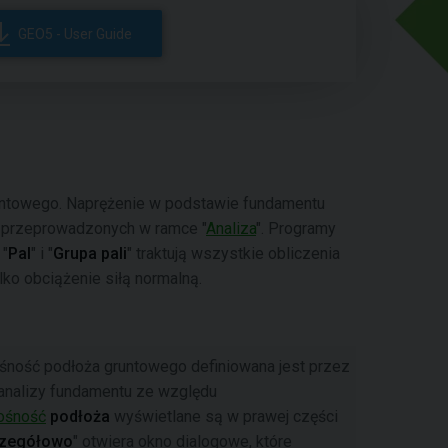
GEO5 - User Guide
runtowego. Naprężenie w podstawie fundamentu
ń przeprowadzonych w ramce "
Analiza
". Programy
 "
Pal
" i "
Grupa pali
" traktują wszystkie obliczenia
ylko obciążenie siłą normalną.
śność podłoża gruntowego definiowana jest przez
 analizy fundamentu ze względu
ośność
podłoża
wyświetlane są w prawej części
zegółowo
" otwiera okno dialogowe, które