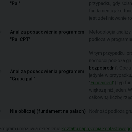
"Pal"
przypadku, gdy ścia
fundamentu jako fun
jest zdefiniowanie r
Analiza posadowienia programem
Metodologia analizy 
"Pal CPT"
podłoża w programi
W tym przypadku, pr
nośności podłoża g
bezpośredni
". Opcja
Analiza posadowienia programem
jedynie w przypadku
"Grupa pali"
"
Fundament
") typ fu
większą niż jeden. W
całkowitą liczbę rzę
Nie obliczaj (fundament na palach)
Nośność podłoża gru
Program umożliwia określenie
kształtu naprężenia kontaktoweg