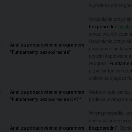
wyświetla szczegóło
Naciśnięcie przycisk
bezpośredni
"
uruch
umożliwia obliczenie
Naciśnięcie przycisk
Analiza posadowienia programem
programie Fundament
"Fundamenty bezpośrednie"
rysunki kopiowane są
Program "
Fundament
przycisk ten był dos
całkowitą długość fu
Analiza posadowienia programem
Metodologia analizy 
"Fundamenty bezpośrednie CPT"
podłoża w programi
W tym przypadku, pr
nośności podłoża g
Analiza posadowienia programem
bezpośredni"
. Opcja 