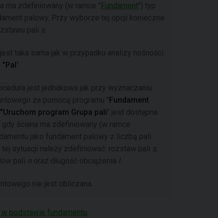
na ma zdefiniowany (w ramce "
Fundament
") typ
dament palowy. Przy wyborze tej opcji konieczne
ozstawu pali
s
.
jest taka sama jak w przypadku analizy nośności
e
"Pal
".
ocedura jest jednakowa jak przy wyznaczaniu
runtowego za pomocą programu "
Fundament
"Uruchom program Grupa pali
" jest dostępna
, gdy ściana ma zdefiniowany (w ramce
ndamentu jako fundament palowy z liczbą pali
 tej sytuacji należy zdefiniować: rozstaw pali
s
,
dów pali
n
oraz długość obciążenia
l
.
ntowego nie jest obliczana.
o w podstawie fundamentu
.