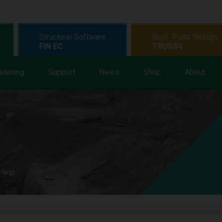
Structural Software
Roof Truss Design
FIN EC
TRUSS4
earning
Support
News
Shop
About
 Help