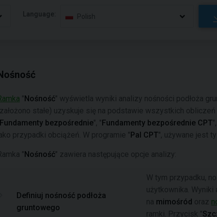
Language:
Polish
Nośność
Ramka
"
Nośność
" wyświetla wyniki analizy nośności podłoża g
(założono stałe) uzyskuje się na podstawie wszystkich oblicze
Fundamenty bezpośrednie
", "
Fundamenty bezpośrednie CPT
",
jako przypadki obciążeń. W programie "
Pal CPT
", używane jest t
Ramka "
Nośność
" zawiera następujące opcje analizy:
W tym przypadku, no
użytkownika. Wyniki
Definiuj nośność podłoża
na
mimośród
oraz
n
gruntowego
ramki. Przycisk "
Szc