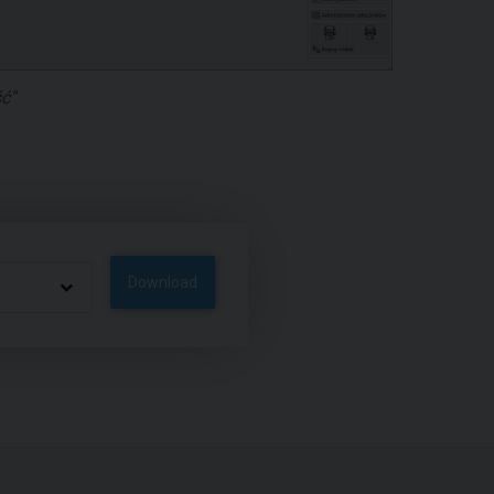
ć"
Download