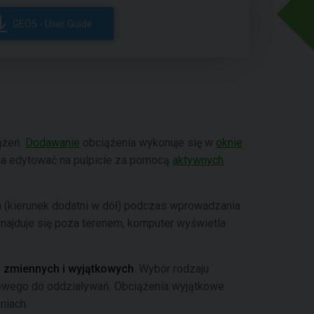
GEO5 - User Guide
ążeń.
Dodawanie
obciążenia wykonuje się w
oknie
a edytować na pulpicie za pomocą
aktywnych
a (kierunek dodatni w dół) podczas wprowadzania
najduje się poza terenem, komputer wyświetla
,
zmiennych i wyjątkowych
. Wybór rodzaju
owego do oddziaływań. Obciążenia wyjątkowe
niach.