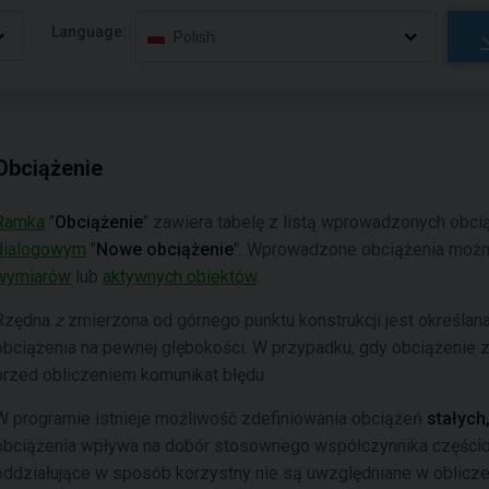
Language:
Polish
Obciążenie
Ramka
"
Obciążenie
" zawiera tabelę z listą wprowadzonych obci
dialogowym
"
Nowe obciążenie
". Wprowadzone obciążenia możn
wymiarów
lub
aktywnych obiektów
.
Rzędna
z
zmierzona od górnego punktu konstrukcji jest określan
obciążenia na pewnej głębokości. W przypadku, gdy obciążenie z
przed obliczeniem komunikat błędu.
W programie istnieje możliwość zdefiniowania obciążeń
stałych
obciążenia wpływa na dobór stosownego współczynnika części
oddziałujące w sposób korzystny nie są uwzględniane w oblicze