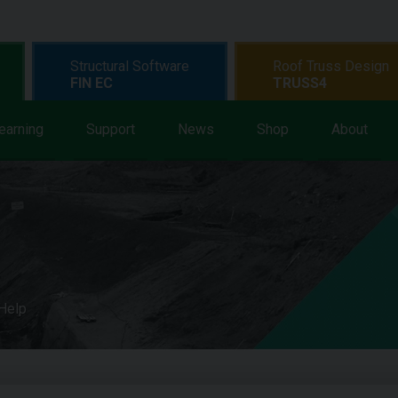
Structural Software
Roof Truss Design
FIN EC
TRUSS4
earning
Support
News
Shop
About
 Help