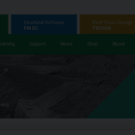
Structural Software
Roof Truss Design
FIN EC
TRUSS4
earning
Support
News
Shop
About
 Help