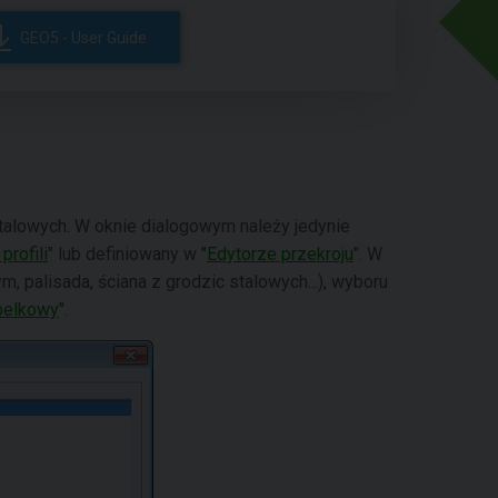
GEO5 - User Guide
alowych. W oknie dialogowym należy jedynie
profili
" lub definiowany w "
Edytorze przekroju
". W
m, palisada, ściana z grodzic stalowych...), wyboru
belkowy
".