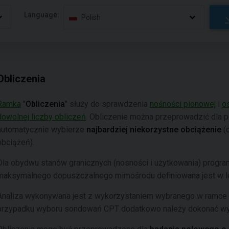
Language:
Polish
Obliczenia
Ramka
"
Obliczenia
" służy do sprawdzenia
nośności pionowej
i
o
dowolnej liczby obliczeń
. Obliczenie można przeprowadzić dla p
automatycznie wybierze
najbardziej niekorzystne
obciążenie
(
obciążeń).
Dla obydwu stanów granicznych (nosności i użytkowania) progra
maksymalnego dopuszczalnego mimośrodu definiowana jest w le
Analiza wykonywana jest z wykorzystaniem wybranego w ramce 
przypadku wyboru sondowań CPT dodatkowo należy dokonać w