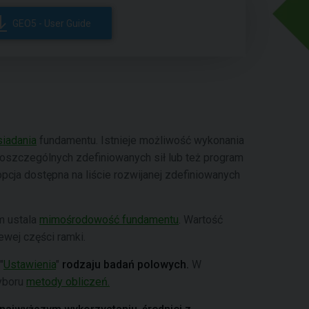
GEO5 - User Guide
siadania
fundamentu. Istnieje możliwość wykonania
oszczególnych zdefiniowanych sił lub też program
opcja dostępna na liście rozwijanej zdefiniowanych
m ustala
mimośrodowość fundamentu
. Wartość
wej części ramki.
"
Ustawienia
"
rodzaju badań polowych.
W
yboru
metody obliczeń.