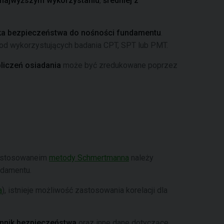
 najwyższym wykorzystaniu
,
średniej z
ka bezpieczeństwa do nośności fundamentu
.
od wykorzystujących badania CPT, SPT lub PMT.
liczeń osiadania
może być zredukowane poprzez
zastosowaneim
metody Schmertmanna
należy
damentu.
a
), istnieje możliwość zastosowania korelacji dla
nnik bezpieczeństwa
oraz inne dane dotyczące