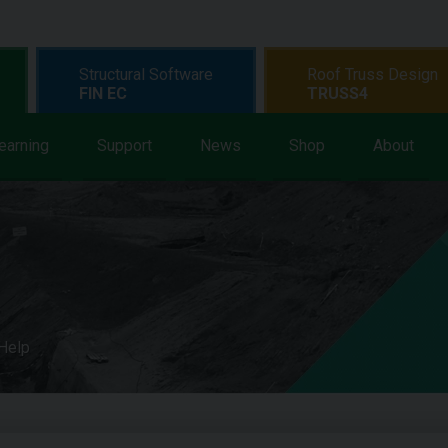
Structural Software
Roof Truss Design
FIN EC
TRUSS4
earning
Support
News
Shop
About
 Help