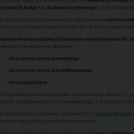
Obliczenia mogą być przeprowadzone dla
badania polowego o
wszystkich badań
lub
dla badania wybranego
z listy rozwijanej.
W dalszej kolejności konieczne jest zdefiniowanie
współczynni
Zaleca się stosowanie wspólczynnika
SF =
3 do wszystkich met
Naprężenie pod podstawą fundamentu wykorzystywane do ob
naprężenie geostatyczne określone:
od poziomu terenu pierwotnego
od poziomu terenu zmodyfikowanego
nie uwzględniane
W przypadku pochylonej podstawy fundamentu lub obliczeń z 
również zdefiniować kąt tarcia wewnętrznego
φ
w podstawie fun
W obliczeniach na podstawie sondowań SPT (
metodą Meyerhof
drobnych lub pylastych piasków nawodnionych.
Podczas analizy
nośności poziomej
, wprowadzane są
współczy