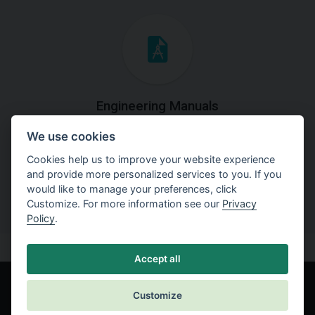
Engineering Manuals
We use cookies
Step by steps guides on how
to solve a specific tasks.
Cookies help us to improve your website experience
and provide more personalized services to you. If you
would like to manage your preferences, click
Customize. For more information see our
Privacy
Policy
.
Accept all
Customize
© Fine spol. s r.o.