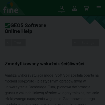
GEO5 Software
Online Help
Tree
Settings
Zmodyfikowany wskaźnik ściśliwości
Analiza wykorzystująca model Soft Soil została oparta na
modelu sprężysto - plastycznym opracowanym w
uniwersytecie Cambridge. Tutaj, pionowa deformacja
gruntu
ε
zakłada liniową różnicę w logarytmicznej zmianie
efektywnego naprężenia w gruncie. Zastosowanie tego
modelu wymaga wprowadzenia zmodyfikowanego