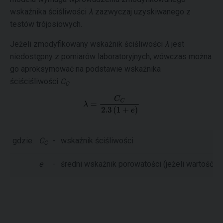
wskaźnika ściśliwości
λ
zazwyczaj uzyskiwanego z
testów trójosiowych.
Jeżeli zmodyfikowany wskaźnik ściśliwości
λ
jest
niedostępny z pomiarów laboratoryjnych, wówczas można
go aproksymować na podstawie wskaźnika
ściściśliwości
C
:
C
gdzie:
C
-
wskaźnik ściśliwości
C
e
-
średni wskaźnik porowatości (jeżeli wartość