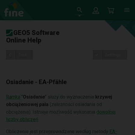
GEO5 Software
Online Help
Tree
Settings
Osiadanie - EA-Pfähle
Ramka
"
Osiadanie
" służy do wyznaczenia
krzywej
obciążeniowej pala
(zależności osiadania od
obciążenia). Istnieje możliwość wykonania
dowolnej
liczby obliczeń
.
Obliczenie jest przeprowadzane według metody
EA-