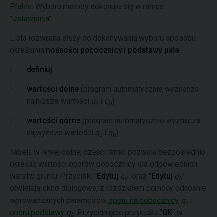
Pfähle
. Wyboru metody dokonuje się w ramce
"
Ustawienia
".
Lista rozwijana służy do dokonywania wyboru sposobu
określania
nośności pobocznicy i podstawy pala
:
definiuj
wartości dolne
(program automatycznie wyznacza
najniższe wartości
q
i
q
)
s
b
wartości górne
(program automatycznie wyznacza
najwyższe wartości
q
i
q
)
s
b
Tabela w lewej dolnej części ramki pozwala bezpośrednio
określić wartości oporów pobocznicy dla odpowiednich
warstw gruntu. Przyciski "
Edytuj
q
" oraz "
Edytuj
q
"
s
b
otwierają okno dialogowe, z rozdziałem pomocy odnośnie
wprowadzanych parametrów
oporu na pobocznicy
q
i
s
oporu podstawy
q
. Przyciśnięcie przycisku "
OK
" w
b