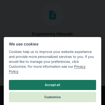
Engineering Manuals
We use cookies
Step by steps guides on how
to solve a specific tasks.
Cookies help us to improve your website experience
and provide more personalized services to you. If you
would like to manage your preferences, click
Customize. For more information see our
Privacy
Policy
.
Accept all
Customize
© Fine spol. s r.o.