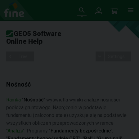
GEO5 Software
Online Help
Tree
Settings
Nośność
Ramka
"
Nośność
" wyświetla wyniki analizy nośności
podłoża gruntowego. Naprężenie w podstawie
fundamentu (założono stałe) uzyskuje się na podstawie
wszystkich obliczeń przeprowadzonych w ramce
"
Analiza
". Programy "
Fundamenty bezpośrednie
",
"
Fundamenty bezpośrednie CPT
", "
Pal
" i "
Grupa pali
"