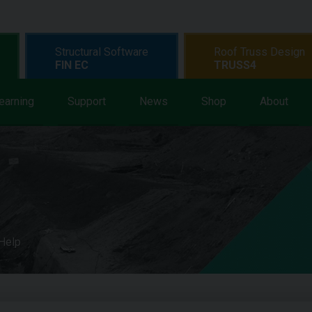
Structural Software
Roof Truss Design
FIN EC
TRUSS4
earning
Support
News
Shop
About
 Help