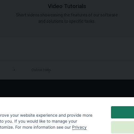
Video Tutorials
Short videos showcasing the features of our software
and solutions to specific tasks.
Online Help
LinkedIn
prove your website experience and provide more
to you. If you would like to manage your
stomize. For more information see our
Privacy
y
|
Cookies Settings
|
End User License Agreement
|
Contact Us