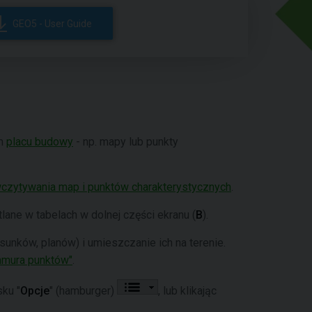
GEO5 - User Guide
em
placu budowy
- np. mapy lub punkty
czytywania map i punktów charakterystycznych
.
ane w tabelach w dolnej części ekranu (
B
).
sunków, planów) i umieszczanie ich na terenie.
hmura punktów"
.
ku "
Opcje
" (hamburger)
, lub klikając