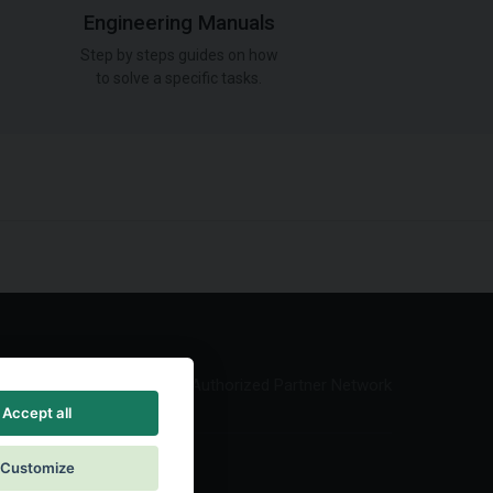
Engineering Manuals
Step by steps guides on how
to solve a specific tasks.
Authorized Partner Network
Accept all
Customize