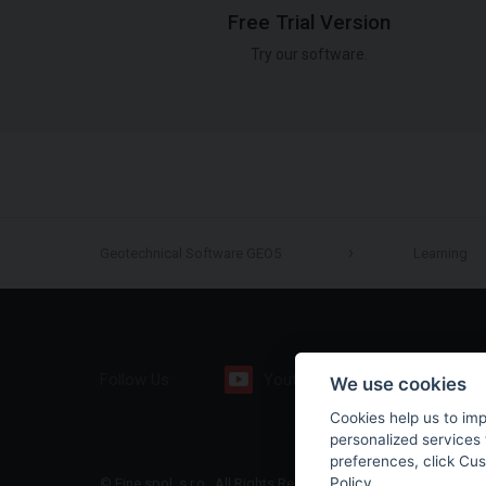
Free Trial Version
Try our software.
Geotechnical Software GEO5
Learning
Follow Us:
Youtube
Facebook
We use cookies
Cookies help us to im
personalized services 
preferences, click Cu
Policy
.
© Fine spol. s r.o., All Rights Reserved |
Sitemap
|
Privacy Polic