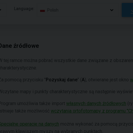
Language:
Polish
Dane źródłowe
W tej ramce można pobrać wszystkie dane związane z obszar
charakterystyczne.
Za pomocą przycisku "
Pozyskaj dane
" (
A
), otwierane jest okno
w
Wczytane mapy i punkty charakterystyczne są następnie wyświetl
Program umożliwia także import
własnych danych źródłowych
(ry
Istnieje także możliwość
wczytania ortofotomapy z programu "C
Specjalne operacje na danych
można wykonać za pomocą przycis
prawym klawiszem myszy na wybranych punktach.