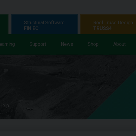
Structural Software
Roof Truss Design
FIN EC
TRUSS4
earning
Support
News
Shop
About
 Help