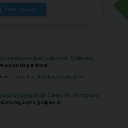
GEO5 - User Guide
nych rodzajów podparć punktowych.
Dodawanie
e podparcia punktowe
".
ekranie za pomocą
obiektów aktywnych
. W
 warunków brzegowych
. Dlatego też, w przypadku
unków brzegowych (podparcia)
.