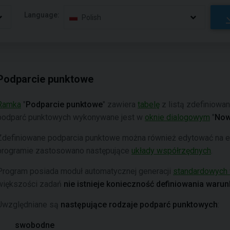
Language:
Polish
Podparcie punktowe
Ramka
"
Podparcie punktowe
" zawiera
tabelę
z listą zdefiniowa
podparć punktowych wykonywane jest w
oknie dialogowym
"
Now
Zdefiniowane podparcia punktowe można również edytować na 
programie zastosowano następujące
układy współrzędnych
.
Program posiada moduł automatycznej generacji
standardowych
większości zadań
nie istnieje konieczność definiowania war
Uwzględniane są
następujące rodzaje podparć punktowych
:
swobodne