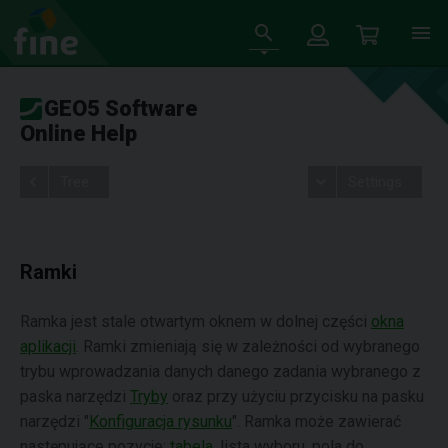
GEO5 Software
Online Help
Tree
Settings
Ramki
Ramka jest stale otwartym oknem w dolnej części
okna
aplikacji
. Ramki zmieniają się w zależności od wybranego
trybu wprowadzania danych danego zadania wybranego z
paska narzędzi
Tryby
oraz przy użyciu przycisku na pasku
narzędzi "
Konfiguracja rysunku
". Ramka może zawierać
następujące pozycje:
tabela
, lista wyboru, pola do