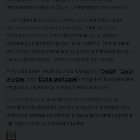
wprowadzania danych (
h
,
h
….) oraz przyciski poleceń.
1
2
Przy wybieraniu danych z wykorzystaniem klawiatury
należy stosować klawisz funkcyjny "
Tab
" razem ze
strzałką kursora do przemieszczania się w obrębie
wybranego elementu (np. po liście wyboru). Zaznaczenie
pól wyboru wykonywane jest za pomocą klawisza spacji,
a przy użyciu myszy - lewym przyciskiem myszy.
Przyciski, które otwierają okna dialogowe ("
Dodaj
", "
Dodaj
w oknie
" oraz "
Dodaj graficznie
") mogą być kontrolowane
wyłącznie za pomocą lewego klawisza myszy.
W przypadku gdy okno ramki jest niewystarczająco
szerokie (lub wysokie), tak aby wszystkie elementy były
widoczne, istnieje mozliwość przesunięcia ramki w pionie
lub w poziomie za pomocą strzałek.