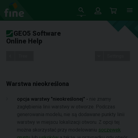
GEO5 Software
Online Help
Tree
Settings
Warstwa nieokreślona
opcja warstwy "nieokreślonej" -
nie znamy
zagłębienia linii warstwy w otworze. Podczas
generowania modelu, nie są dodawane punkty linii
warstwy w miejscu lokalizacji otworu. Z opcji tej
można skorzystać przy modelowaniu
soczewek
gruntu
lub
uskoków
a także, w przypadku gdy otwór