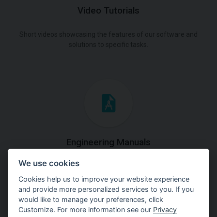
Video Tutorials
Short videos showcasing the features of our software and
solutions to specific tasks.
Engineering Manuals
We use cookies
Step by steps guides on how
to solve a specific tasks.
Cookies help us to improve your website experience
and provide more personalized services to you. If you
would like to manage your preferences, click
Customize. For more information see our
Privacy