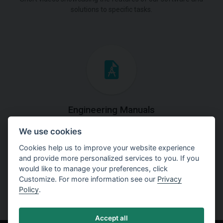
solutions to specific tasks.
Engineering Manuals
We use cookies
Step by steps guides on how
to solve a specific tasks.
Cookies help us to improve your website experience
and provide more personalized services to you. If you
would like to manage your preferences, click
Customize. For more information see our
Privacy
Policy
.
Accept all