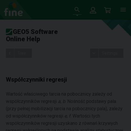
GEO5 Software
Online Help
Tree
Settings
Współczynniki regresji
Wartość właściwego tarcia na pobocznicy zależy od
współczynników regresji
a
,
b
. Nośność podstawy pala
(przy pełnej mobilizacji tarcia na pobocznicy pala), zależy
od współczynników regresji
e
,
f
. Wartości tych
współczynników regresji uzyskano z równań krzywych
regresji wykreślonych na podstawie analizy statystycznej