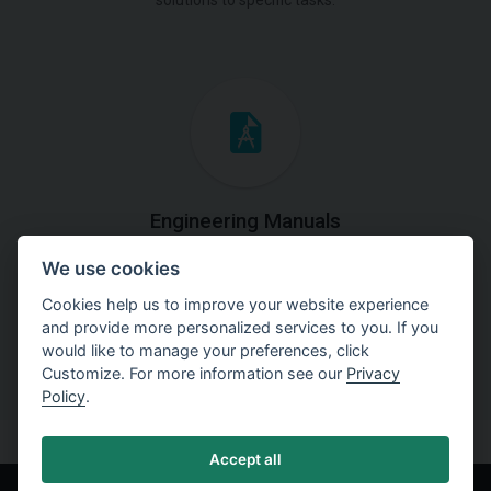
solutions to specific tasks.
Engineering Manuals
We use cookies
Step by steps guides on how
to solve a specific tasks.
Cookies help us to improve your website experience
and provide more personalized services to you. If you
would like to manage your preferences, click
Customize. For more information see our
Privacy
Policy
.
Accept all