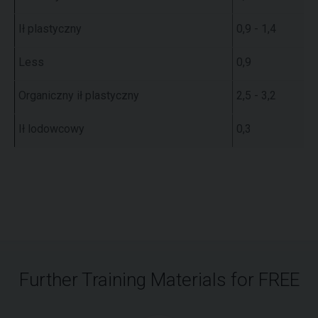
Ił plastyczny
0,9 - 1,4
Less
0,9
Organiczny ił plastyczny
2,5 - 3,2
Ił lodowcowy
0,3
Further Training Materials for FREE