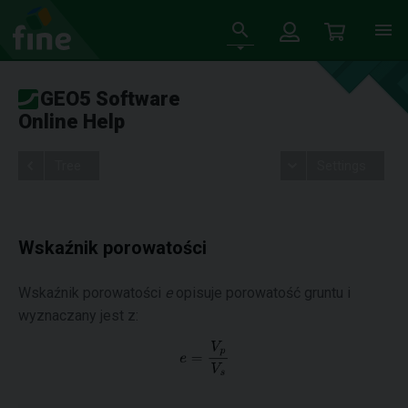
GEO5 Software
Online Help
Tree
Settings
Wskaźnik porowatości
Wskaźnik porowatości
e
opisuje porowatość gruntu i
wyznaczany jest z: