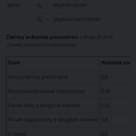
gdzie:
V
-
objętość porów
p
V
-
objętość ziaren gruntu
s
Zakresy wskaźnika porowatości
e
(Braja M. DAS:
Zasady inżynierii fundamentów)
Grunt
Wskaźnik poro
Równoziarnisty piasek luźny
0,8
Różnoziarnisty piasek zagęszczony
0,45
Piasek luźny z okrągłymi ziarnami
0,65
Piasek zagęszczony z okrągłymi ziarnami
0,4
Ił zwarty
0,6