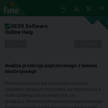
GEO5 Software
Online Help
Tree
Settings
Analiza przekroju poprzecznego z betonu
niezbrojonego
Przekrój poprzeczny jest prostokątny, obciążony
momentem zginającym
M
, normalną siłą
N
(przyłożoną w
środku przekroju poprzecznego) oraz siłą
ścinającą
Q
.
Nośność przekroju poprzecznego poddanego
działaniu momentu zginającego wyznaczana jest z (Art.