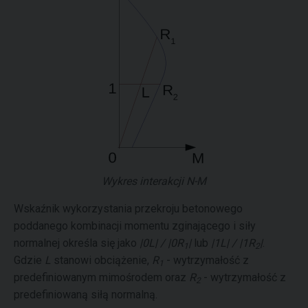
Wykres interakcji N-M
Wskaźnik wykorzystania przekroju betonowego
poddanego kombinacji momentu zginającego i siły
normalnej określa się jako
|0L| / |0R
|
lub
|1L| / |1R
|
.
1
2
Gdzie
L
stanowi obciążenie,
R
- wytrzymałość z
1
predefiniowanym mimośrodem oraz
R
- wytrzymałość z
2
predefiniowaną siłą normalną.