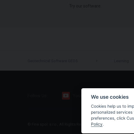
Try our software.
Geotechnical Software GEO5
Learning
Follow Us:
Youtube
Facebook
We use cookies
Cookies help us to im
personalized services 
preferences, click Cu
Policy
.
© Fine spol. s r.o., All Rights Reserved |
Sitemap
|
Privacy Polic