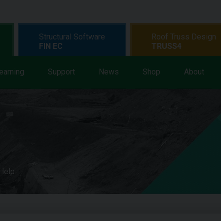
Structural Software
Roof Truss Design
FIN EC
TRUSS4
earning
Support
News
Shop
About
 Help