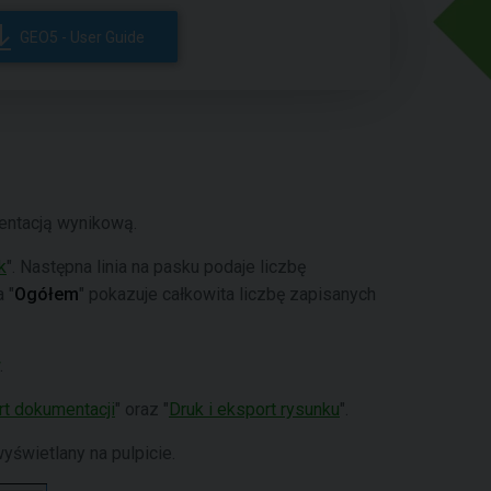
GEO5 - User Guide
entacją wynikową.
k
". Następna linia na pasku podaje liczbę
 "
Ogółem
" pokazuje całkowita liczbę zapisanych
.
rt dokumentacji
" oraz "
Druk i eksport rysunku
".
yświetlany na pulpicie.