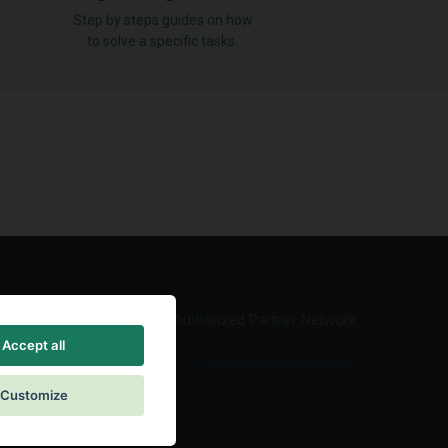
Step by steps guides on how
to solve a specific tasks.
Authorized Partner Network
Accept all
Customize