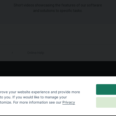
Short videos showcasing the features of our software
and solutions to specific tasks.
Online Help
LinkedIn
prove your website experience and provide more
to you. If you would like to manage your
stomize. For more information see our
Privacy
y
|
Cookies Settings
|
End User License Agreement
|
Contact Us