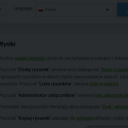
Language:
Polish
Wyniki
Osobny
pasek narzędzi
służy do zarządzania rysunkami i dokum
Przycisk "
Dodaj rysunek
" otwiera okno dialogowe "
Nowy rysune
zapisanych rysunków w danym trybie wprowadzania danych. Linia
rysunków. Przycisk "
Lista rysunków
" otwiera
listę rysunków
.
Przycisk "
Administrator załączników
" otwiera
listę załączników
Pozostałe dwa przyciski otwierają okna dialogowe "
Druk i ekspo
Przycisk "
Kopiuj rysunek
" zapisuje do
schowka
aktualny widok w