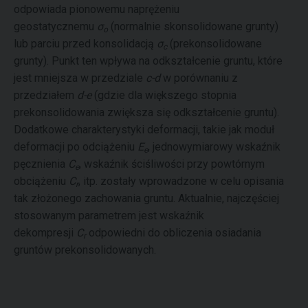
odpowiada pionowemu naprężeniu
geostatycznemu
σ
(normalnie skonsolidowane grunty)
o
lub parciu przed konsolidacją
σ
(prekonsolidowane
c
grunty). Punkt ten wpływa na odkształcenie gruntu, które
jest mniejsza w przedziale
c-d
w porównaniu z
przedziałem
d-e
(gdzie dla większego stopnia
prekonsolidowania zwiększa się odkształcenie gruntu).
Dodatkowe charakterystyki deformacji, takie jak moduł
deformacji po odciążeniu
E
, jednowymiarowy wskaźnik
e
pęcznienia
C
, wskaźnik ściśliwości przy powtórnym
e
obciążeniu
C
, itp. zostały wprowadzone w celu opisania
r
tak złożonego zachowania gruntu. Aktualnie, najczęściej
stosowanym parametrem jest wskaźnik
dekompresji
C
odpowiedni do obliczenia osiadania
r
gruntów prekonsolidowanych.