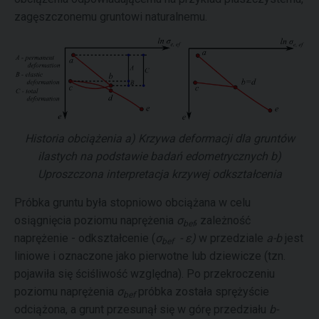
zagęszczonemu gruntowi naturalnemu.
Historia obciążenia a) Krzywa deformacji dla gruntów
ilastych na podstawie badań edometrycznych b)
Uproszczona interpretacja krzywej odkształcenia
Próbka gruntu była stopniowo obciążana w celu
osiągnięcia poziomu naprężenia
σ
, zależność
bef
naprężenie - odkształcenie (
σ
- ε
)
w przedziale
a-b
jest
bef
liniowe i oznaczone jako pierwotne lub dziewicze (tzn.
pojawiła się ściśliwość względna). Po przekroczeniu
poziomu naprężenia
σ
próbka została sprężyście
bef
odciążona, a grunt przesunął się w górę przedziału
b-