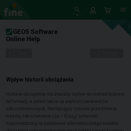
GEO5 Software
Online Help
Tree
Settings
Wpływ historii obciążania
Historia obciążenia ma znaczny wpływ na rozkład krzywej
deformacji, a zatem także na wartości parametrów
odkształceniowych. Następujący rysunek przedstawia
krzywą odkształcenia (
Δe = f
(
Δσ
) schemat)
ef
wyprowadzoną na podstawie edometrycznego badania
obciążenia odpowiadającemu na przykład piaszczystemu,