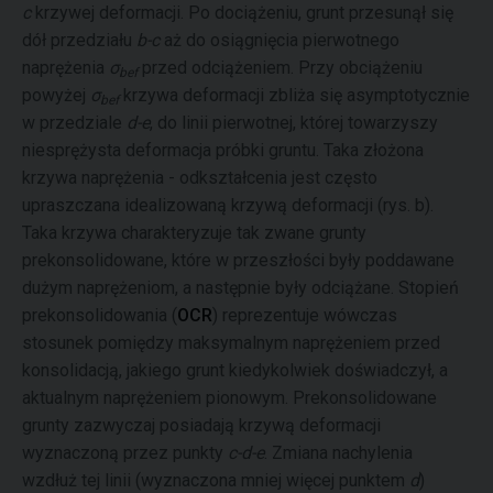
c
krzywej deformacji. Po dociążeniu, grunt przesunął się
dół przedziału
b-c
aż do osiągnięcia pierwotnego
naprężenia
σ
przed odciążeniem. Przy obciążeniu
bef
powyżej
σ
krzywa deformacji zbliża się asymptotycznie
bef
w przedziale
d-e
, do linii pierwotnej, której towarzyszy
niesprężysta deformacja próbki gruntu. Taka złożona
krzywa naprężenia - odkształcenia jest często
upraszczana idealizowaną krzywą deformacji (rys. b).
Taka krzywa charakteryzuje tak zwane grunty
prekonsolidowane, które w przeszłości były poddawane
dużym naprężeniom, a następnie były odciążane. Stopień
prekonsolidowania (
OCR
) reprezentuje wówczas
stosunek pomiędzy maksymalnym naprężeniem przed
konsolidacją, jakiego grunt kiedykolwiek doświadczył, a
aktualnym naprężeniem pionowym. Prekonsolidowane
grunty zazwyczaj posiadają krzywą deformacji
wyznaczoną przez punkty
c-d-e
. Zmiana nachylenia
wzdłuż tej linii (wyznaczona mniej więcej punktem
d
)