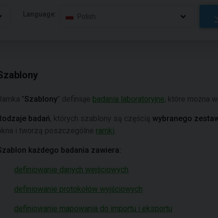
Language:
Polish
Szablony
Ramka "
Szablony
" definiuje
badania laboratoryjne,
które można w
Rodzaje badań
, których szablony są częścią
wybranego zesta
okna i tworzą poszczególne
ramki
.
Szablon każdego badania zawiera:
definiowanie danych wejściowych
definiowanie protokołów wyjściowych
definiowanie mapowania do importu i eksportu