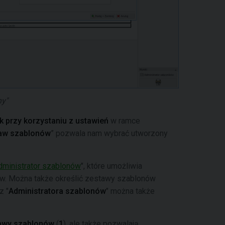
y"
k przy korzystaniu z ustawień
w ramce
taw szablonów
” pozwala nam wybrać utworzony
dministrator szablonów
", które umożliwia
w. Można także określić zestawy szablonów
z "
Administratora szablonów
" można także
awy szablonów
(
1
), ale także pozwalają