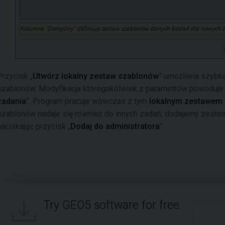
Przycisk „
Utwórz lokalny zestaw szablonów
” umożliwia szybką
szablonów. Modyfikacja któregokolwiek z parametrów powoduje z
zadania
”. Program pracuje wówczas z tym
lokalnym zestawem
szablonów nadaje się również do innych zadań, dodajemy zesta
naciskając przycisk „
Dodaj do administratora
”.
Try GEO5 software for free.