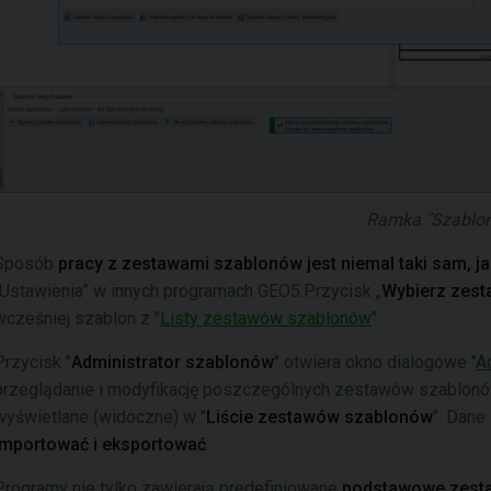
Ramka "Szablon
Sposób
pracy z zestawami szablonów jest niemal taki sam, ja
„Ustawienia” w innych programach GEO5.Przycisk „
Wybierz zes
wcześniej szablon z "
Listy zestawów szablonów
".
Przycisk "
Administrator szablonów
" otwiera okno dialogowe "
A
przeglądanie i modyfikację poszczególnych zestawów szablonó
wyświetlane (widoczne) w "
Liście zestawów szablonów
". Dane 
importować i eksportować
.
Programy nie tylko zawierają predefiniowane
podstawowe zest