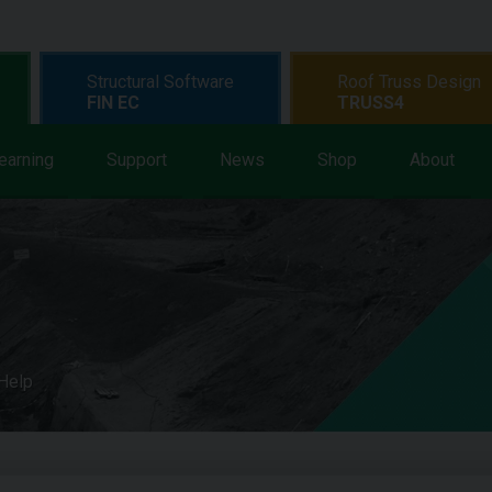
Structural Software
Roof Truss Design
FIN EC
TRUSS4
earning
Support
News
Shop
About
 Help