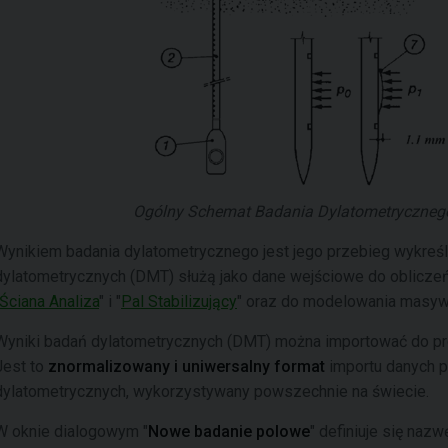
Ogólny Schemat Badania Dylatometrycznego (ź
Wynikiem badania dylatometrycznego jest jego przebieg wykreś
dylatometrycznych (DMT) służą jako dane wejściowe do oblicze
Ściana Analiza
" i "
Pal Stabilizujący
" oraz do modelowania masyw
Wyniki badań dylatometrycznych (DMT) można importować do pro
Jest to
znormalizowany i uniwersalny format
importu danych 
dylatometrycznych, wykorzystywany powszechnie na świecie.
W oknie dialogowym "
Nowe badanie polowe
" definiuje się naz