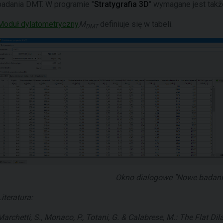
badania DMT. W programie "
Stratygrafia 3D
" wymagane jest tak
Moduł dylatometryczny
M
definiuje się w tabeli.
DMT
Okno dialogowe "Nowe badani
Literatura:
Marchetti, S., Monaco, P., Totani, G. & Calabrese, M.: The Flat Di