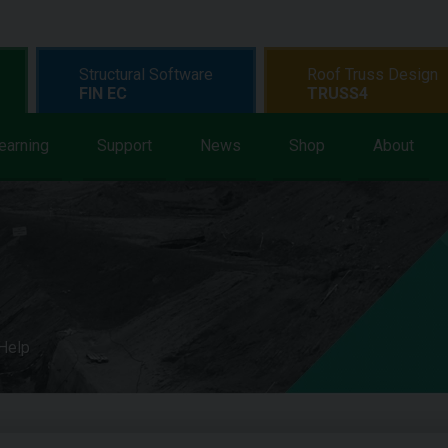
Structural Software
Roof Truss Design
FIN EC
TRUSS4
earning
Support
News
Shop
About
 Help