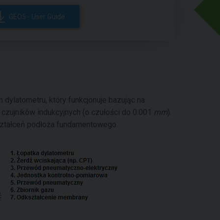
GEO5 - User Guide
dylatometru, który funkcjonuje bazując na
czujników indukcyjnych (o czułości do 0.001
mm
).
kształceń podłoża fundamentowego.