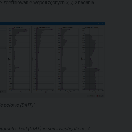
że zdefiniowanie współrzędnych
x
,
y
,
z
badania.
e polowe (DMT)"
latometer Test (DMT) in soil investigations. A