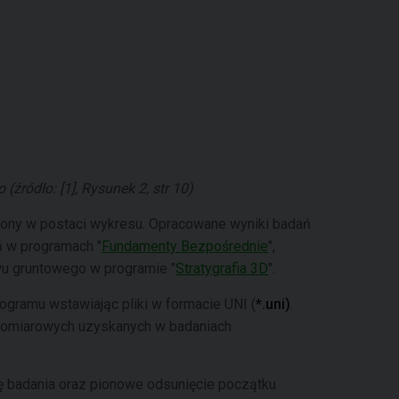
ródło: [1], Rysunek 2, str 10)
lony w postaci wykresu. Opracowane wyniki badań
ń w programach "
Fundamenty Bezpośrednie
",
u gruntowego w programie "
Stratygrafia 3D
".
gramu wstawiając pliki w formacie UNI (
*.uni)
.
pomiarowych uzyskanych w badaniach
wę badania oraz pionowe odsunięcie początku