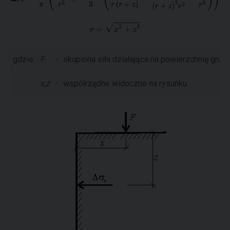
gdzie:
F
-
skupiona siła działająca na powierzchnię grunt
x,z
-
współrzędne widoczne na rysunku