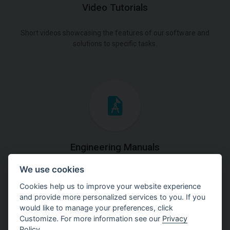
Video Tutorials
Short videos showcasing the features of our software and
solutions to specific tasks.
Engineering Manuals
We use cookies
Step by steps guides on how
to solve a specific tasks.
Cookies help us to improve your website experience
and provide more personalized services to you. If you
would like to manage your preferences, click
Customize. For more information see our
Privacy
Policy
.