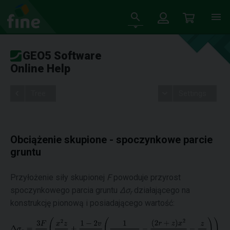
GEO5 Software
Online Help
Tree
Settings
Obciążenie skupione - spoczynkowe parcie
gruntu
Przyłożenie siły skupionej
F
powoduje przyrost
spoczynkowego parcia gruntu
Δσ
działającego na
r
konstrukcję pionową i posiadającego wartość: