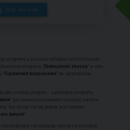
GEO5 - User Guide
ego programu z poziomu aktualnie uruchomionego
uchomienie programu "
Stateczność zbocza
" w celu
u "
Fundament bezpośredni
" do sprawdzenia
uje jako osobny program - zamykanie programu
 dane
" (po prawej pod paskami narzędzi) zamyka
u. Nie dzieje się tak jednak w przypadku
feru danych
".
e konstrukcyjne i przekazuje wymiary konstrukcji,