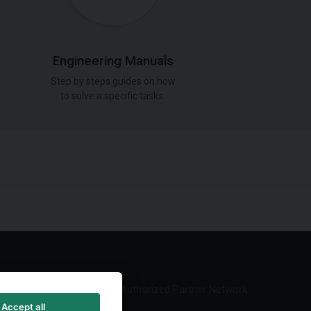
Engineering Manuals
Step by steps guides on how
to solve a specific tasks.
Authorized Partner Network
Accept all