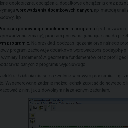
dane geologiczne, obciążenia, dodatkowe obciążenia oraz pozos
wymaga
wprowadzenia dodatkowych danych
, np. metodę anali
budowy, itp.
Podczas ponownego uruchomienia programu
(jest to zawsze
wprowadzone zmiany), program ponowne generuje dane do przek
tym programie
. Na przykład, podczas łączenia oryginalnego pr
nowy program zachowuje dodatkowo wprowadzoną podsypkę p
- wymiary fundamentów, geometria fundamentów oraz profil geo
podstawie danych z programu wyjściowego.
Niektóre działania nie są dozwolone w nowym programie - np. z
itp. Wygenerowane zadanie można jednak zapisać do nowego pli
pracować z nim, jak z dowolnym niezależnym zadaniem.