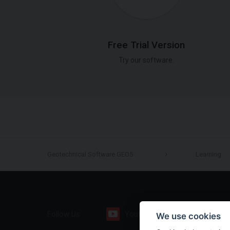
Free Trial Version
Try our software.
Geotechnical Software GEO5
Learning
Follow Us:
Youtube
Facebook
We use cookies