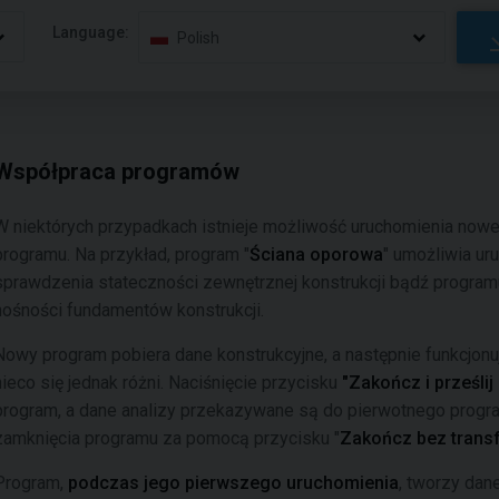
Language:
Polish
Współpraca programów
W niektórych przypadkach istnieje możliwość uruchomienia now
programu. Na przykład, program "
Ściana oporowa
" umożliwia ur
sprawdzenia stateczności zewnętrznej konstrukcji bądź program
nośności fundamentów konstrukcji.
Nowy program pobiera dane konstrukcyjne, a następnie funkcjon
nieco się jednak różni. Naciśnięcie przycisku
"Zakończ i prześlij
program, a dane analizy przekazywane są do pierwotnego program
zamknięcia programu za pomocą przycisku "
Zakończ bez trans
Program,
podczas jego pierwszego uruchomienia
, tworzy dan