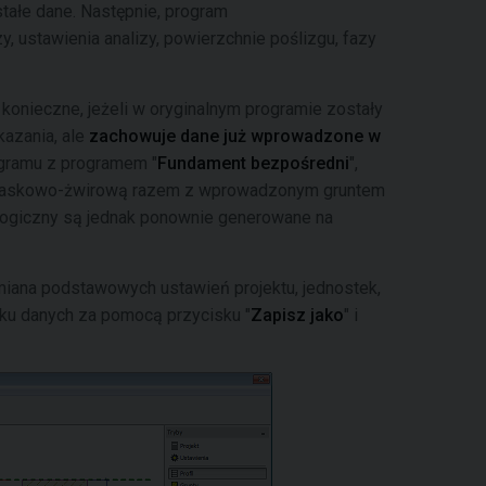
tałe dane. Następnie, program
zy, ustawienia analizy, powierzchnie poślizgu, fazy
 konieczne, jeżeli w oryginalnym programie zostały
azania, ale
zachowuje dane już wprowadzone w
ogramu z programem "
Fundament bezpośredni
",
iaskowo-żwirową razem z wprowadzonym gruntem
logiczny są jednak ponownie generowane na
miana podstawowych ustawień projektu, jednostek,
ku danych za pomocą przycisku "
Zapisz jako
" i