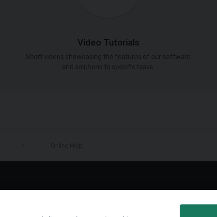
Video Tutorials
Short videos showcasing the features of our software
and solutions to specific tasks.
Online Help
LinkedIn