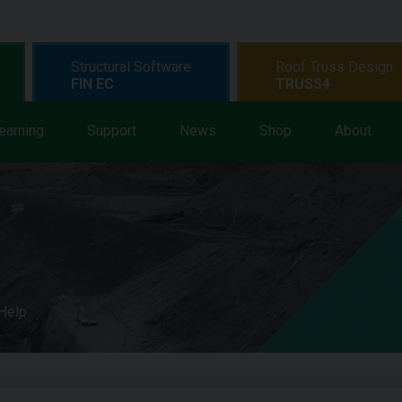
Structural Software
Roof Truss Design
FIN EC
TRUSS4
earning
Support
News
Shop
About
 Help