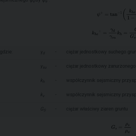
e
e
gdzie:
γ
-
ciężar jednostkowy suchego gru
d
γ
-
ciężar jednostkowy zanurzonego
su
k
-
współczynnik sejsmiczny przys
h
k
-
współczynnik sejsmiczny przys
v
G
-
ciężar właściwy ziaren gruntu
S