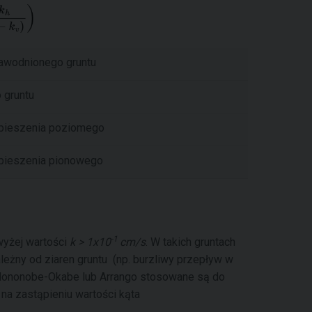
nawodnionego gruntu
 gruntu
spieszenia poziomego
pieszenia pionowego
-1
wyżej wartości
k > 1x10
cm/s
. W takich gruntach
ależny od ziaren gruntu (np. burzliwy przepływ w
Mononobe-Okabe lub Arrango stosowane są do
na zastąpieniu wartości kąta