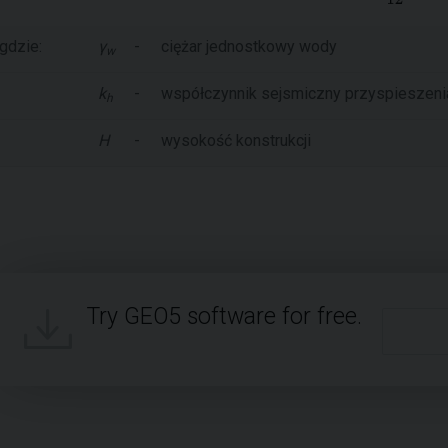
gdzie:
γ
-
ciężar jednostkowy wody
w
k
-
współczynnik sejsmiczny przyspieszen
h
H
-
wysokość konstrukcji
Try GEO5 software for free.