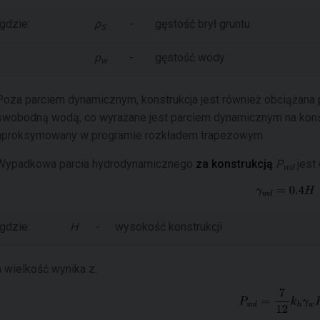
gdzie:
ρ
-
gęstość brył gruntu
S
ρ
-
gęstość wody
w
Poza parciem dynamicznym, konstrukcja jest również obciąża
swobodną wodą, co wyrażane jest parciem dynamicznym na konst
aproksymowany w programie rozkładem trapezowym.
Wypadkowa parcia hydrodynamicznego
za konstrukcją
P
jest
wd
gdzie:
H
-
wysokość konstrukcji
a wielkość wynika z: