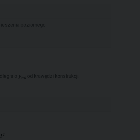
pieszenia poziomego
odległa o
y
od krawędzi konstrukcji:
wd