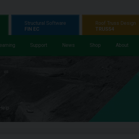
Structural Software
Roof Truss Design
FIN EC
TRUSS4
earning
Support
News
Shop
About
 Help