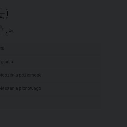
ntu
 gruntu
pieszenia poziomego
pieszenia pionowego