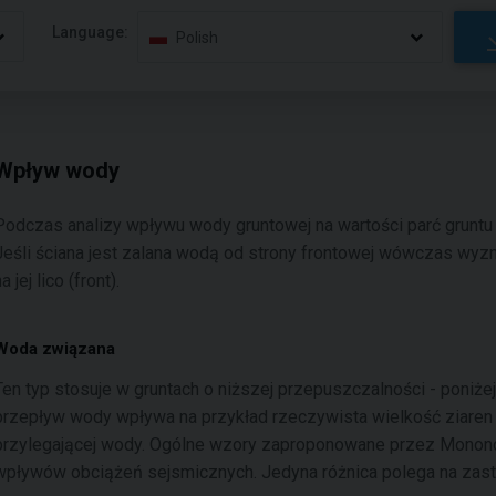
Language:
Polish
Wpływ wody
Podczas analizy wpływu wody gruntowej na wartości parć grunt
Jeśli ściana jest zalana wodą od strony frontowej wówczas wyz
a jej lico (front).
Woda związana
Ten typ stosuje w gruntach o niższej przepuszczalności - poniże
przepływ wody wpływa na przykład rzeczywista wielkość ziaren (i
przylegającej wody. Ogólne wzory zaproponowane przez Monono
wpływów obciążeń sejsmicznych. Jedyna różnica polega na zast