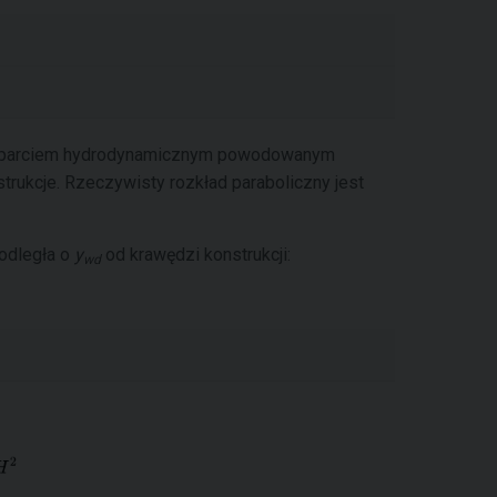
na parciem hydrodynamicznym powodowanym
rukcje. Rzeczywisty rozkład paraboliczny jest
 odległa o
y
od krawędzi konstrukcji:
wd