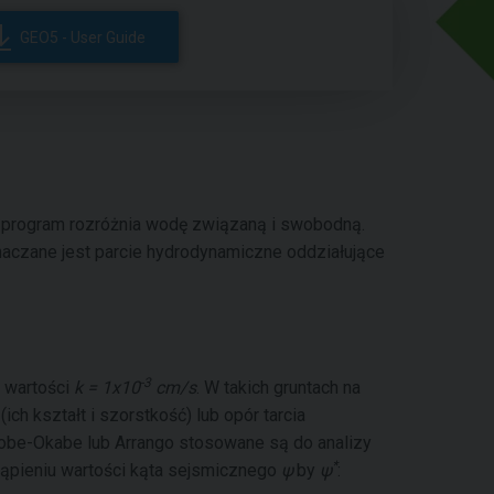
GEO5 - User Guide
u program rozróżnia wodę związaną i swobodną.
naczane jest parcie hydrodynamiczne oddziałujące
-3
j wartości
k = 1x10
cm/s
. W takich gruntach na
ch kształt i szorstkość) lub opór tarcia
be-Okabe lub Arrango stosowane są do analizy
*
ąpieniu wartości kąta sejsmicznego
ψ
by
ψ
: