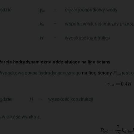
gdzie:
γ
-
ciężar jednostkowy wody
w
k
-
współczynnik sejsmiczny przys
h
H
-
wysokość konstrukcji
Parcie hydrodynamiczne oddziałujące na lico ściany
Wypadkowa parcia hydrodynamicznego
na lico ściany
P
jest 
wd
gdzie:
H
-
wysokość konstrukcji
a wielkość wynika z: