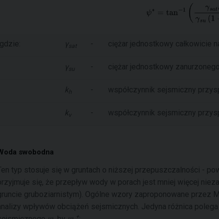
gdzie:
γ
-
ciężar jednostkowy całkowicie 
sat
γ
-
ciężar jednostkowy zanurzonego
su
k
-
współczynnik sejsmiczny przy
h
k
-
współczynnik sejsmiczny przys
v
Woda swobodna
Ten typ stosuje się w gruntach o niższej przepuszczalności - po
przyjmuje się, że przepływ wody w porach jest mniej więcej niez
gruncie gruboziarnistym). Ogólne wzory zaproponowane przez 
analizy wpływów obciążeń sejsmicznych. Jedyna różnica polega 
+
sejsmicznego
ψ
by
ψ
: