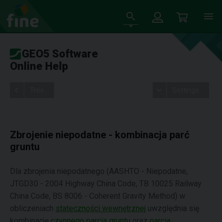
GEO5 Software
Online Help
Tree
Settings
Zbrojenie niepodatne - kombinacja parć
gruntu
Dla zbrojenia niepodatnego (AASHTO - Niepodatne,
JTGD30 - 2004 Highway China Code, TB 10025 Railway
China Code, BS 8006 - Coherent Gravity Method) w
obliczeniach
stateczności wewnętrznej
uwzględnia się
kombinację
czynnego parcia gruntu
oraz
parcia