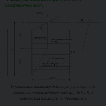
spoczynkowego gruntu.
Wyznaczanie lokalizacji płaszczyzny poślizgu oraz
zmienność współczynników parć gruntu
K
,
K
z
a
o
głębokością dla zbrojenia niepodatnego