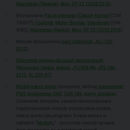
Mazindrani (Rankine)
,
Absi
,
SP 22.13330.2016
).
Wyznaczanie
Parcia biernego
(
Caquot-Kerisel
(CSN
730037),
Coulomb
,
Müller-Breslau
,
Sokolovski
(DIN
4085),
Mazindrani (Rankin)
,
Absi
,
SP 22.13330.2016
).
Metoda obliczeniowa (
parć zależnych
,
JGJ 120-
2012
).
Obliczenia wpływu obciążeń sejsmicznych
(
Mononobe-Okabe
,
Arango
,
JTJ 004-89
,
JTS 146-
2012
,
SL 203-97
).
Moduł reakcji gruntu
(domyślnie, definiuj,
presiometer
PMT
,
dylatometer DMT
,
CUR 166
,
normy chińskie
).
Ustawienie domyślne zawiera rekomendowane
międzynarodowe metody wyznaczania modułu
reakcji gruntu (dla programu Ściana analiza w
zakładce "
Moduł
K
" - pozostałe metody opisane
h