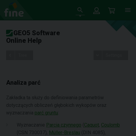
GEO5 Software
Online Help
Tree
Settings
Analiza parć
Zakładka ta służy do definiowania parametrów
dotyczących obliczeń głębokich wykopów oraz
wyznaczania
parć gruntu
:
Wyznaczanie
Parcia czynnego
(
Caquot
,
Coulomb
(CSN 730037),
Müller-Breslau
(DIN 4085),