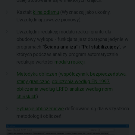
dalej stosowane są w niektórych krajach.
Kształt
klina odłamu
(Wyznaczaj jako ukośny,
Uwzględniaj zawsze pionowy).
Uwzględnij redukcję modułu reakcji gruntu dla
obudowy wykopu - funkcja ta jest dostępna jedynie w
programach "
Ściana analiza
" i "
Pal stabilizujący
", w
których podczas analizy program automatycznie
redukuje wartości
modułu reakcji
.
Metodyka obliczeń
(
współczynnik bezpieczeństwa
,
stany graniczne
,
obliczenia według EN 1997
,
obliczenia według LRFD
,
analiza według norm
chińskich
).
Sytuacje obliczeniowe
definowane są dla wszystkich
metodologii obliczeń.