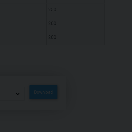
250
200
200
Download