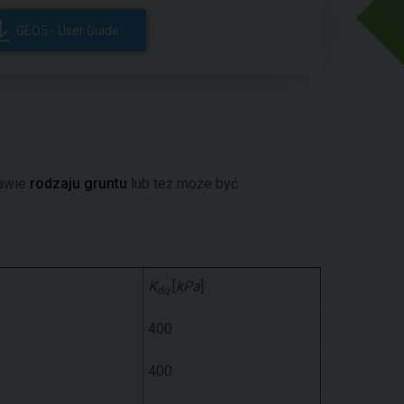
GEO5 - User Guide
tawie
rodzaju gruntu
lub też może być
K
[
kPa
]
dq
400
400