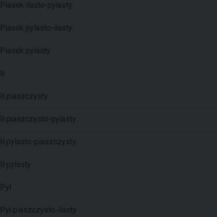
Piasek ilasto-pylasty
Piasek pylasto-ilasty
Piasek pylasty
Ił
Ił piaszczysty
Ił piaszczysto-pylasty
Ił pylasto-piaszczysty
Ił pylasty
Pył
Pył piaszczysto-ilasty