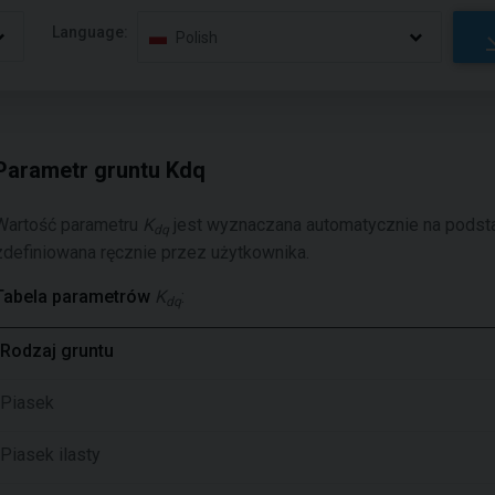
Language:
Polish
Parametr gruntu Kdq
Wartość parametru
K
jest wyznaczana automatycznie na pods
dq
zdefiniowana ręcznie przez użytkownika.
Tabela parametrów
K
:
dq
Rodzaj gruntu
Piasek
Piasek ilasty