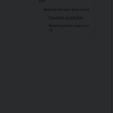
SPT
Metoda Décourt-Quaresma
Parametr gruntu Kdq
Współczynniki odporu α
i β