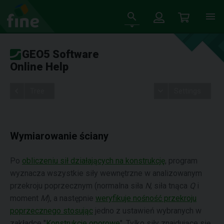
GEO5 Software
Online Help
Tree
Settings
Wymiarowanie ściany
Po
obliczeniu sił działających na konstrukcję
, program
wyznacza wszystkie siły wewnętrzne w analizowanym
przekroju poprzecznym (normalna siła
N
, siła tnąca
Q
i
moment
M
), a następnie
weryfikuje nośność przekroju
poprzecznego stosując
jedno z ustawień wybranych w
zakładce "
Konstrukcje oporowe
". Tylko siły znajdujące się