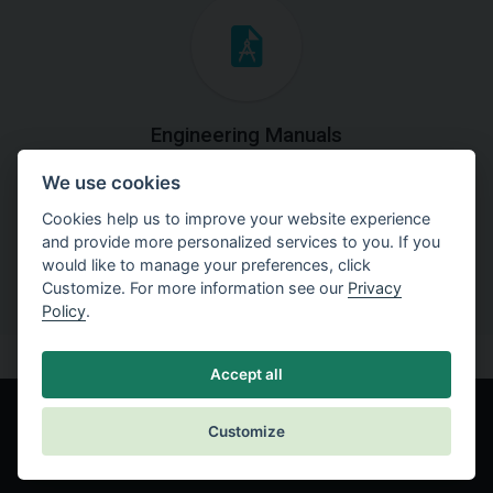
Engineering Manuals
We use cookies
Step by steps guides on how
to solve a specific tasks.
Cookies help us to improve your website experience
and provide more personalized services to you. If you
would like to manage your preferences, click
Customize. For more information see our
Privacy
Policy
.
Accept all
Customize
© Fine spol. s r.o.