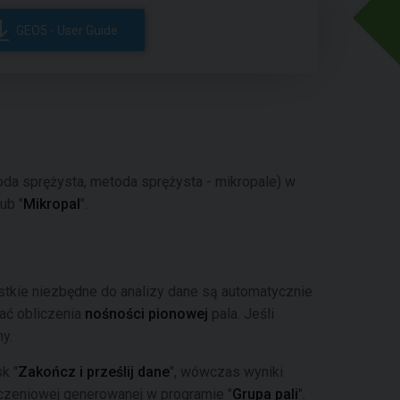
GEO5 - User Guide
oda sprężysta, metoda sprężysta - mikropale) w
lub "
Mikropal
".
ystkie niezbędne do analizy dane są automatycznie
ać obliczenia
nośności pionowej
pala. Jeśli
ny.
k "
Zakończ i prześlij dane
", wówczas wyniki
czeniowej generowanej w programie "
Grupa pali
".