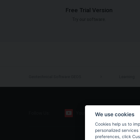
Free Trial Version
Try our software.
Geotechnical Software GEO5
Learning
Follow Us:
Youtube
Facebook
We use cookies
Cookies help us to im
personalized services 
preferences, click Cu