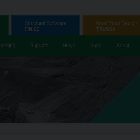
Structural Software
Roof Truss Design
FIN EC
TRUSS4
earning
Support
News
Shop
About
 Help