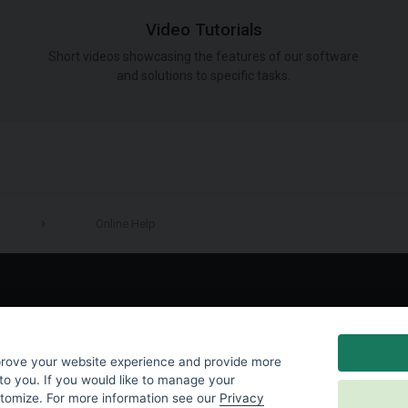
Video Tutorials
Short videos showcasing the features of our software
and solutions to specific tasks.
Online Help
LinkedIn
prove your website experience and provide more
to you. If you would like to manage your
stomize. For more information see our
Privacy