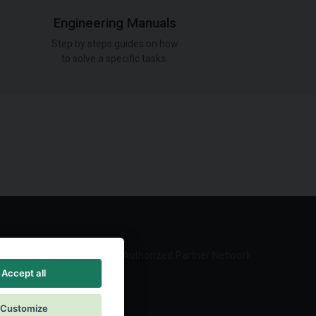
Engineering Manuals
Step by steps guides on how
to solve a specific tasks.
Authorized Partner Network
Accept all
Customize