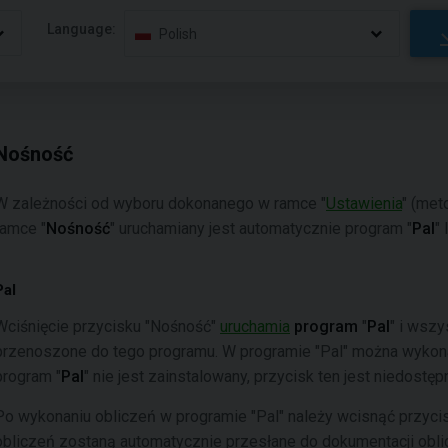
Language:
Polish
Nośność
W zależności od wyboru dokonanego w ramce "
Ustawienia
" (met
ramce "
Nośność
" uruchamiany jest automatycznie program "
Pal
" 
Pal
Wciśnięcie przycisku "Nośność"
uruchamia
program
"
Pal
" i wsz
przenoszone do tego programu. W programie "Pal" można wykon
program "
Pal
" nie jest zainstalowany, przycisk ten jest niedostęp
Po wykonaniu obliczeń w programie "Pal" należy wcisnąć przycis
obliczeń zostaną automatycznie przesłane do dokumentacji obli