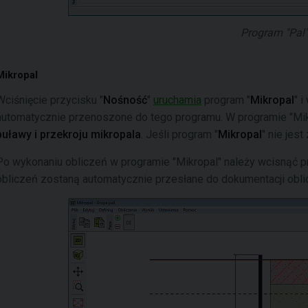
Program "Pal"
Mikropal
Wciśnięcie przycisku "
Nośność
"
uruchamia
program "
Mikropal
" 
automatycznie przenoszone do tego programu. W programie "Mi
buławy i przekroju mikropala
. Jeśli program "
Mikropal
" nie jes
Po wykonaniu obliczeń w programie "Mikropal" należy wcisnąć pr
obliczeń zostaną automatycznie przesłane do dokumentacji obli