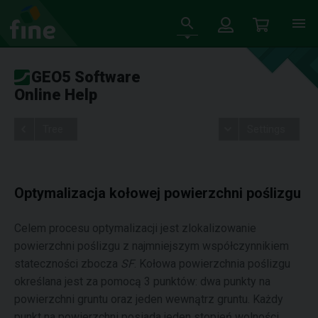
GEO5 Software
Online Help
Tree
Settings
Optymalizacja kołowej powierzchni poślizgu
Celem procesu optymalizacji jest zlokalizowanie
powierzchni poślizgu z najmniejszym współczynnikiem
stateczności zbocza
SF
. Kołowa powierzchnia poślizgu
określana jest za pomocą 3 punktów: dwa punkty na
powierzchni gruntu oraz jeden wewnątrz gruntu. Każdy
punkt na powierzchni posiada jeden stopień wolności,