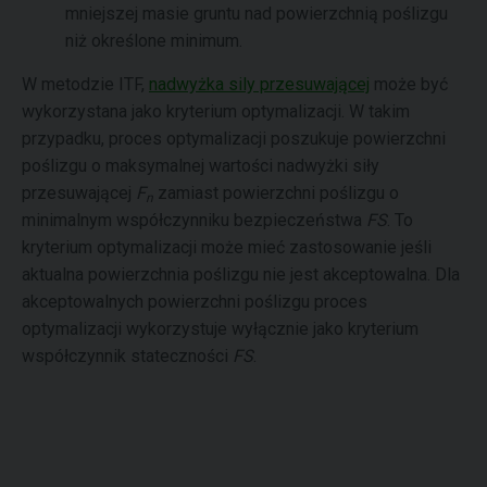
mniejszej masie gruntu nad powierzchnią poślizgu
niż określone minimum.
W metodzie ITF,
nadwyżka sily przesuwającej
może być
wykorzystana jako kryterium optymalizacji. W takim
przypadku, proces optymalizacji poszukuje powierzchni
poślizgu o maksymalnej wartości nadwyżki siły
przesuwającej
F
zamiast powierzchni poślizgu o
n
minimalnym współczynniku bezpieczeństwa
FS
. To
kryterium optymalizacji może mieć zastosowanie jeśli
aktualna powierzchnia poślizgu nie jest akceptowalna. Dla
akceptowalnych powierzchni poślizgu proces
optymalizacji wykorzystuje wyłącznie jako kryterium
współczynnik stateczności
FS
.