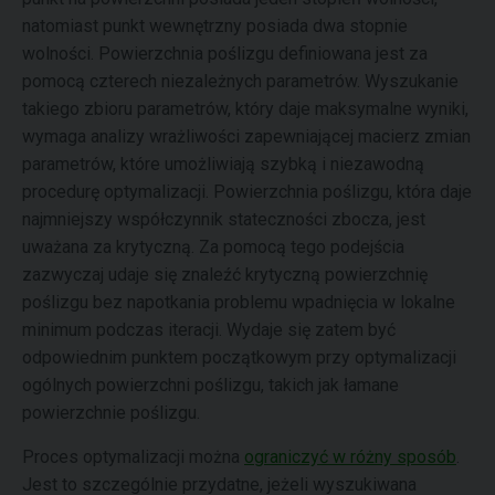
natomiast punkt wewnętrzny posiada dwa stopnie
wolności. Powierzchnia poślizgu definiowana jest za
pomocą czterech niezależnych parametrów. Wyszukanie
takiego zbioru parametrów, który daje maksymalne wyniki,
wymaga analizy wrażliwości zapewniającej macierz zmian
parametrów, które umożliwiają szybką i niezawodną
procedurę optymalizacji. Powierzchnia poślizgu, która daje
najmniejszy współczynnik stateczności zbocza, jest
uważana za krytyczną. Za pomocą tego podejścia
zazwyczaj udaje się znaleźć krytyczną powierzchnię
poślizgu bez napotkania problemu wpadnięcia w lokalne
minimum podczas iteracji. Wydaje się zatem być
odpowiednim punktem początkowym przy optymalizacji
ogólnych powierzchni poślizgu, takich jak łamane
powierzchnie poślizgu.
Proces optymalizacji można
ograniczyć w różny sposób
.
Jest to szczególnie przydatne, jeżeli wyszukiwana