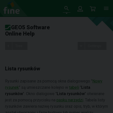
GEO5 Software
Online Help
Tree
Settings
Lista rysunków
Rysunki zapisane za pomocą okna dialogowego "
Nowy
rysunek
" są umieszczane kolejno w
tabeli
"
Lista
rysunków
". Okno dialogowe "
Lista rysunków
" otwierane
jest za pomocą przycisku na
pasku narzędzi
. Tabela listy
rysunków zawiera nazwę rysunku oraz opis, tryb, w którym
został utworzony, i fazę budowy lub numer analizy.