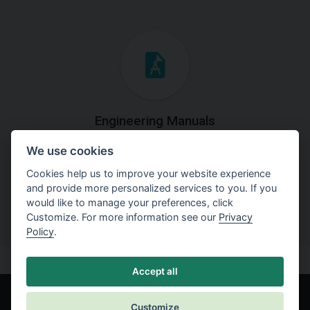
Engineering Manuals
We use cookies
Step by steps guides on how
to solve a specific tasks.
Cookies help us to improve your website experience
and provide more personalized services to you. If you
would like to manage your preferences, click
Customize. For more information see our
Privacy
Policy
.
Accept all
Customize