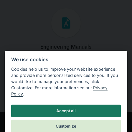
Engineering Manuals
We use cookies
Step by steps guides on how
to solve a specific tasks.
Cookies help us to improve your website experience
and provide more personalized services to you. If you
would like to manage your preferences, click
Customize. For more information see our
Privacy
Policy
.
Accept all
Customize
© Fine spol. s r.o.