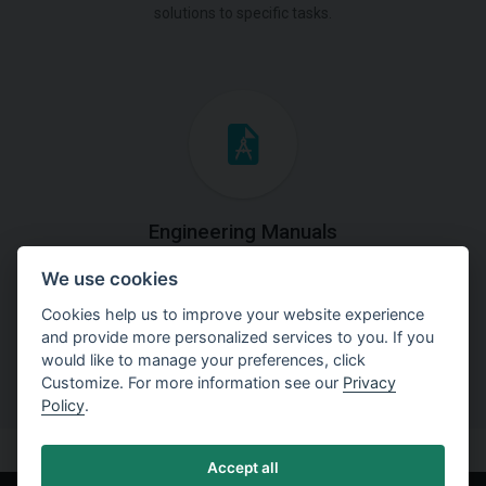
solutions to specific tasks.
Engineering Manuals
We use cookies
Step by steps guides on how
to solve a specific tasks.
Cookies help us to improve your website experience
and provide more personalized services to you. If you
would like to manage your preferences, click
Customize. For more information see our
Privacy
Policy
.
Accept all