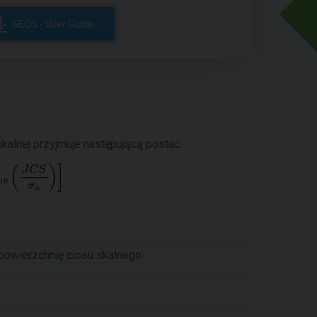
GEO5 - User Guide
skalnej przyjmuje następującą postać:
 powierzchnię ciosu skalnego