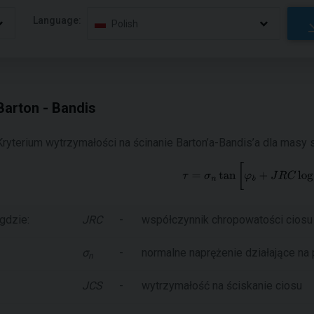
Language:
Polish
Barton - Bandis
Kryterium wytrzymałości na ścinanie Barton’a-Bandis’a dla masy 
gdzie:
JRC
-
współczynnik chropowatości ciosu
σ
-
normalne naprężenie działające na
n
JCS
-
wytrzymałość na ściskanie ciosu