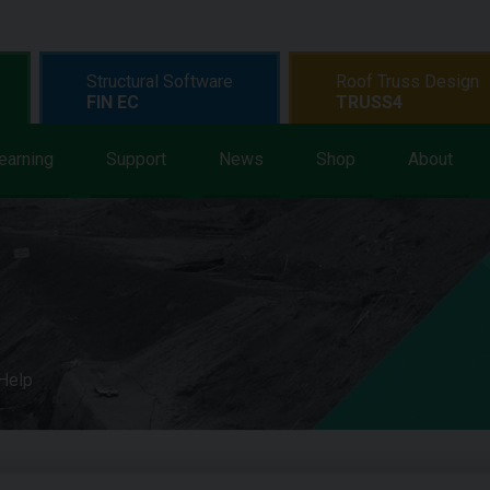
Structural Software
Roof Truss Design
FIN EC
TRUSS4
earning
Support
News
Shop
About
 Help