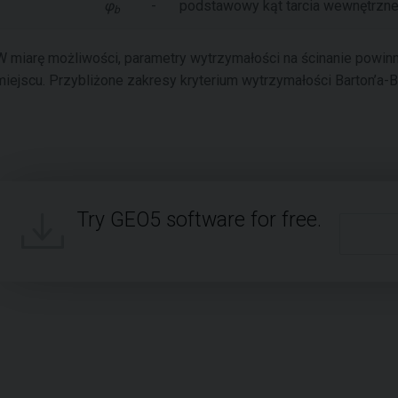
φ
-
podstawowy kąt tarcia wewnętrzne
b
W miarę możliwości, parametry wytrzymałości na ścinanie powi
miejscu. Przybliżone zakresy kryterium wytrzymałości Barton’a-
Try GEO5 software for free.