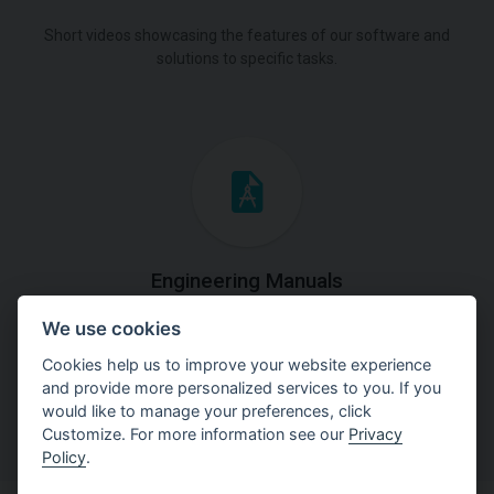
Short videos showcasing the features of our software and
solutions to specific tasks.
Engineering Manuals
We use cookies
Step by steps guides on how
to solve a specific tasks.
Cookies help us to improve your website experience
and provide more personalized services to you. If you
would like to manage your preferences, click
Customize. For more information see our
Privacy
Policy
.