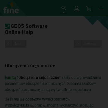
GEO5 Software
Online Help
Tree
Settings
Obciążenia sejsmiczne
Ramka
"
Obciążenia sejsmiczne
" służy do wprowadzania
parametrów obciążeń sejsmicznych. Kierunki skutków
obciążeń sejsmicznych są wyświetlane na pulpicie.
Jeśli nie są dostępne wyniki pomiarów
współczynniki
k
oraz
k
można wyznaczyć stosując
h
v