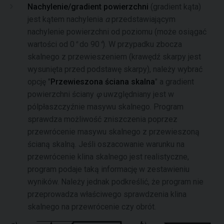
Nachylenie/gradient powierzchni
(gradient kąta)
jest kątem nachylenia
α
przedstawiającym
nachylenie powierzchni od poziomu (może osiągać
wartości od 0
°
do 90
°
). W przypadku zbocza
skalnego z przewieszeniem (krawędź skarpy jest
wysunięta przed podstawę skarpy), należy wybrać
opcję "
Przewieszona ściana skalna
" a gradient
powierzchni ściany
φ
uwzględniany jest w
pólpłaszczyźnie masywu skalnego. Program
sprawdza możliwość zniszczenia poprzez
przewrócenie masywu skalnego z przewieszoną
ścianą skalną. Jeśli oszacowanie warunku na
przewrócenie klina skalnego jest realistyczne,
program podaje taką informację w zestawieniu
wyników. Należy jednak podkreślić, że program nie
przeprowadza właściwego sprawdzenia klina
skalnego na przewrócenie czy obrót.