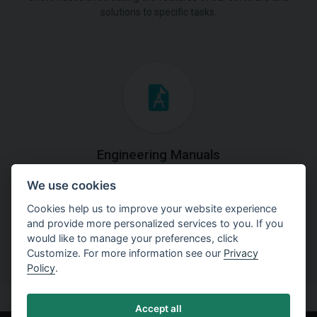
solutions to specific tasks.
Engineering Manuals
We use cookies
Step by steps guides on how
to solve a specific tasks.
Cookies help us to improve your website experience
and provide more personalized services to you. If you
would like to manage your preferences, click
Customize. For more information see our
Privacy
Policy
.
Accept all