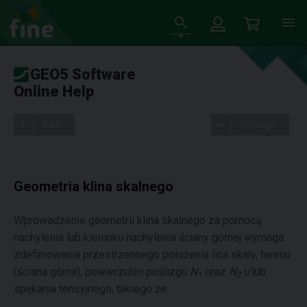
GEO5 Software
Online Help
Tree
Settings
Geometria klina skalnego
Wprowadzenie geometrii klina skalnego za pomocą
nachylenia lub kierunku nachylenia ściany górnej wymaga
zdefiniowania przestrzennego położenia lica skały, terenu
(ściana górna), powierzchni poślizgu
N
oraz
N
i/lub
1
2
spękania tensyjnego, takiego że: