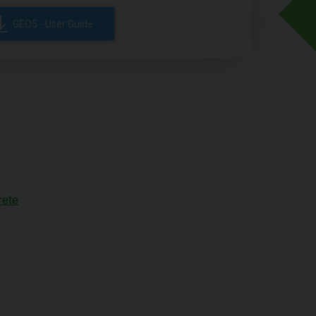
GEO5 - User Guide
rete