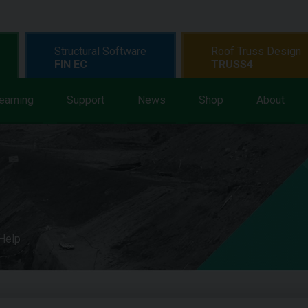
Structural Software
Roof Truss Design
FIN EC
TRUSS4
earning
Support
News
Shop
About
 Help