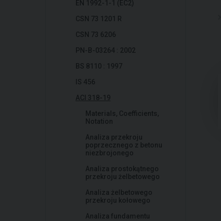
EN 1992-1-1 (EC2)
CSN 73 1201 R
CSN 73 6206
PN-B-03264 : 2002
BS 8110 : 1997
IS 456
ACI 318-19
Materials, Coefficients,
Notation
Analiza przekroju
poprzecznego z betonu
niezbrojonego
Analiza prostokątnego
przekroju żelbetowego
Analiza żelbetowego
przekroju kołowego
Analiza fundamentu