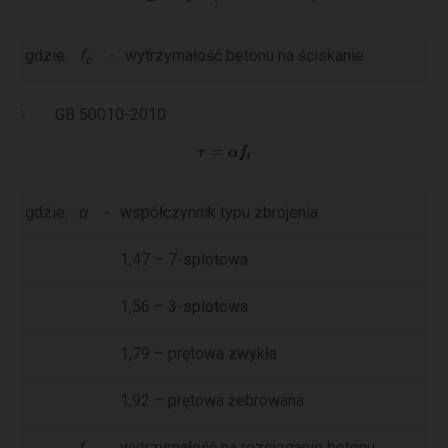
gdzie:
f
-
wytrzymałość betonu na ściskanie
c'
GB 50010-2010
gdzie:
α
-
współczynnik typu zbrojenia
1,47 – 7-splotowa
1,56 – 3-splotowa
1,79 – prętowa zwykła
1,92 – prętowa żebrowana
f
wytrzymałość na rozciąganie betonu