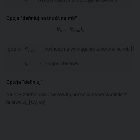
t
Opcja "definiuj nośność na mb"
gdzie:
R
-
nośność na wyciąganie z betonu na mb [
kN
c, bm
l
-
długość buławy
k
Optcja "definiuj"
Należy zdefiniować całkowitą nośność na wyciąganie z
buławy
R
[
kN
,
lbf
]
c