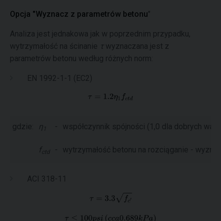
Opcja "Wyznacz z parametrów betonu
"
Analiza jest jednakowa jak w poprzednim przypadku,
wytrzymałość na ścinanie
τ
wyznaczana jest z
parametrów betonu według różnych norm:
EN 1992-1-1 (EC2)
gdzie:
η
-
współczynnik spójności (1,0 dla dobrych waru
1
f
-
wytrzymałość betonu na rozciąganie - wyzna
ctd
ACI 318-11