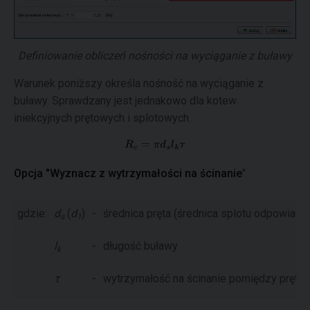
Definiowanie obliczeń nośności na wyciąganie z buławy
Warunek poniższy określa nośność na wyciąganie z
buławy. Sprawdzany jest jednakowo dla kotew
iniekcyjnych prętowych i splotowych.
Opcja "Wyznacz z wytrzymałości na ścinanie
"
gdzie:
d
(
d
)
-
średnica pręta (średnica splotu odpowiada
s
1
l
-
długość buławy
k
τ
-
wytrzymałość na ścinanie pomiędzy prętem