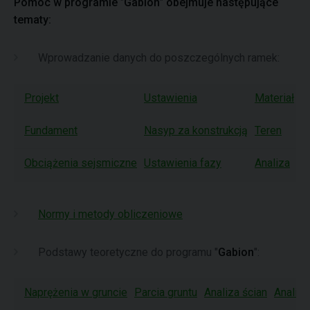
Pomoc w programie
"
Gabion
"
obejmuje następujące
tematy:
Wprowadzanie danych do poszczególnych ramek:
Projekt
Ustawienia
Materiał
G
Fundament
Nasyp za konstrukcją
Teren
W
Obciążenia sejsmiczne
Ustawienia fazy
Analiza
N
Normy i metody obliczeniowe
Podstawy teoretyczne do programu "
Gabion
":
Naprężenia w gruncie
Parcia gruntu
Analiza ścian
Analiz