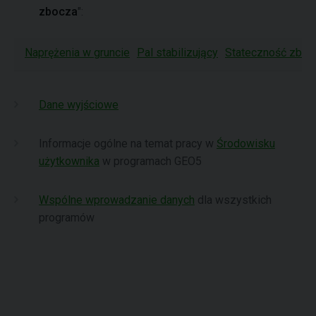
zbocza
":
Naprężenia w gruncie
Pal stabilizujący
Stateczność zboc
Dane wyjściowe
Informacje ogólne na temat pracy w
Środowisku
użytkownika
w programach GEO5
Wspólne wprowadzanie danych
dla wszystkich
programów