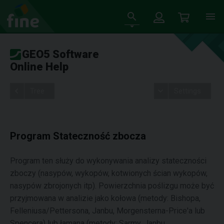
GEO5 Software
Online Help
Tree
Settings
Program Stateczność zbocza
Program ten służy do wykonywania analizy stateczności
zboczy (nasypów, wykopów, kotwionych ścian wykopów,
nasypów zbrojonych itp). Powierzchnia poślizgu może być
przyjmowana w analizie jako kołowa (metody: Bishopa,
Felleniusa/Pettersona, Janbu, Morgensterna-Price'a lub
Spencera) lub łamana (metody: Sarmy, Janbu,