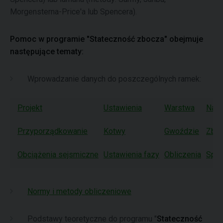
Morgensterna-Price'a lub Spencera).
Pomoc w programie "Stateczność zbocza" obejmuje
następujące tematy:
Wprowadzanie danych do poszczególnych ramek:
Projekt
Ustawienia
Warstwa
Nas
Przyporządkowanie
Kotwy
Gwoździe
Zbro
Obciążenia sejsmiczne
Ustawienia fazy
Obliczenia
Spra
Normy i metody obliczeniowe
Podstawy teoretyczne do programu "
Stateczność