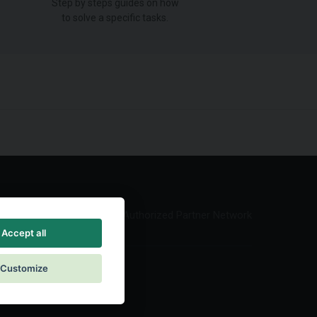
Step by steps guides on how
to solve a specific tasks.
Authorized Partner Network
Accept all
Customize