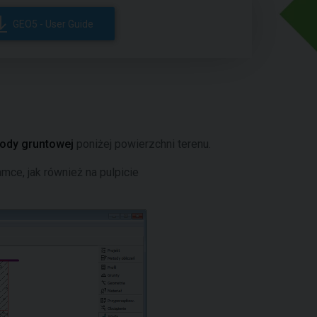
GEO5 - User Guide
wody gruntowej
poniżej powierzchni terenu.
ce, jak również na pulpicie