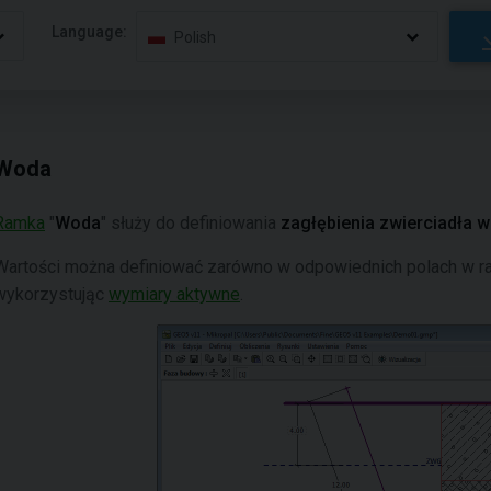
Language:
Polish
Woda
Ramka
"
Woda
" służy do definiowania
zagłębienia zwierciadła 
Wartości można definiować zarówno w odpowiednich polach w ram
wykorzystując
wymiary aktywne
.