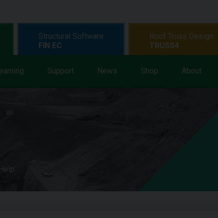
Structural Software
Roof Truss Design
FIN EC
TRUSS4
earning
Support
News
Shop
About
 Help