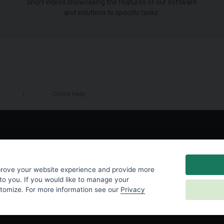
Short videos showcasing the features of our software
and solutions to specific tasks.
Online Help
LinkedIn
prove your website experience and provide more
to you. If you would like to manage your
stomize. For more information see our
Privacy
y
|
Cookies Settings
|
End User License Agreement
|
Contact Us