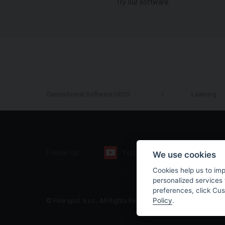
Try our software.
Geotechnical Software GEO5
Learning
Follow Us:
Youtube
Facebook
We use cookies
Cookies help us to im
personalized services 
preferences, click Cu
Policy
.
© Fine spol. s r.o., All Rights Reserved |
Sitemap
|
Privacy Polic