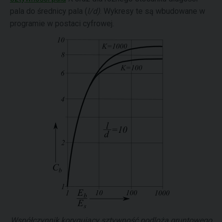
pala do średnicy pala (
l
/
d
)
. Wykresy te są wbudowane w
programie w postaci cyfrowej.
Współczynnik korygujący sztywność podloża gruntowego