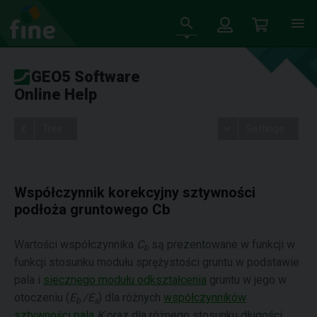
GEO5 Software
Online Help
Tree
Settings
Współczynnik korekcyjny sztywności
podłoża gruntowego Cb
Wartości współczynnika
C
są prezentowane w funkcji w
b
funkcji stosunku modułu sprężystości gruntu w podstawie
pala i
siecznego modułu odkształcenia
gruntu w jego w
otoczeniu (
E
/
E
) dla różnych
współczynników
b
s
sztywności pala
K
oraz dla różnego stosunku długości