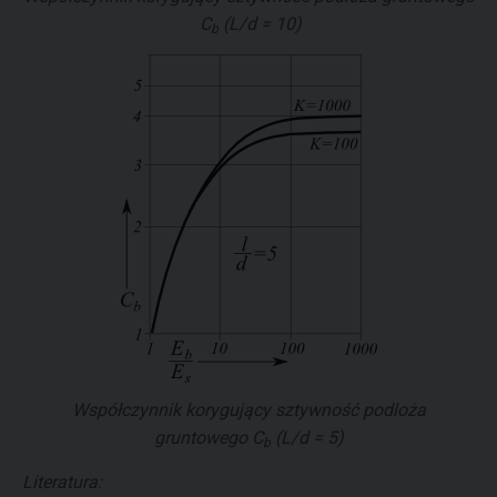
C
(
L/d =
10)
b
Współczynnik korygujący sztywność podloża
gruntowego
C
(
L/d =
5)
b
Literatura: