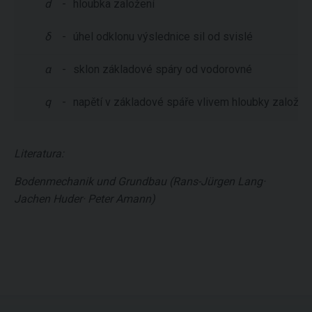
d
-
hloubka založení
δ
-
úhel odklonu výslednice sil od svislé
α
-
sklon základové spáry od vodorovné
q
-
napětí v základové spáře vlivem hloubky založen
Literatura:
Bodenmechanik und Grundbau (Rans-Jürgen Lang·
Jachen Huder· Peter Amann)