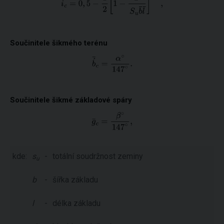
Součinitele šikmého terénu
Součinitele šikmé základové spáry
kde:
s
-
totální soudržnost zeminy
u
b
-
šířka základu
l
-
délka základu