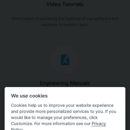
Video Tutorials
Short videos showcasing the features of our software and
solutions to specific tasks.
Engineering Manuals
We use cookies
Step by steps guides on how
to solve a specific tasks.
Cookies help us to improve your website experience
and provide more personalized services to you. If you
would like to manage your preferences, click
Customize. For more information see our
Privacy
Policy
.