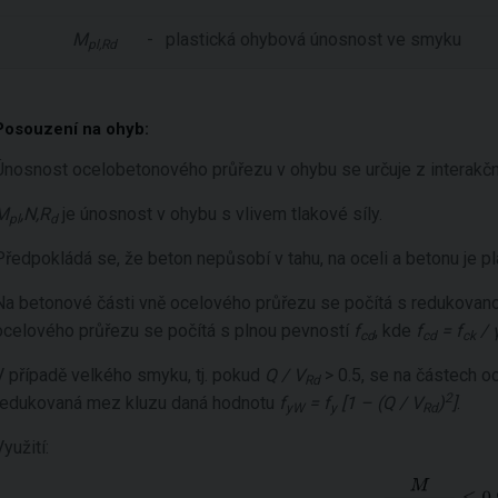
M
-
plastická ohybová únosnost ve smyku
pl,Rd
Posouzení na ohyb:
Únosnost ocelobetonového průřezu v ohybu se určuje z interakčn
M
,N,R
je únosnost v ohybu s vlivem tlakové síly.
pl
d
Předpokládá se, že beton nepůsobí v tahu, na oceli a betonu je pl
Na betonové části vně ocelového průřezu se počítá s redukovan
ocelového průřezu se počítá s plnou pevností
f
, kde
f
= f
/ 
cd
cd
ck
V případě velkého smyku, tj. pokud
Q / V
> 0.5, se na částech 
Rd
2
redukovaná mez kluzu daná hodnotu
f
= f
[1 – (Q / V
)
]
.
yW
y
Rd
Využití: