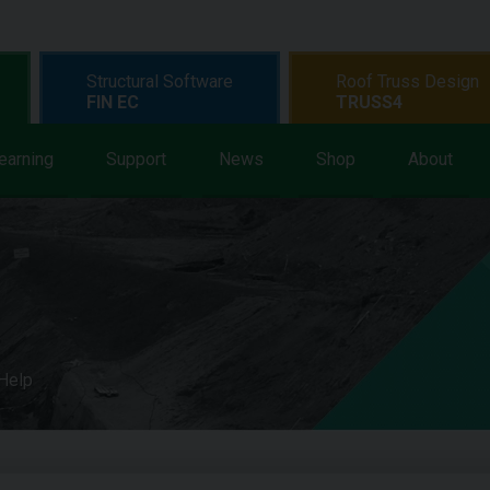
Structural Software
Roof Truss Design
FIN EC
TRUSS4
earning
Support
News
Shop
About
 Help