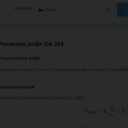
Language:
Czech
Posouzení podle SIA 264
Posouzení na smyk:
Smyková únosnost se určí konzervativně jako únosnost samotnéh
Posouzení na tlak:
Únosnost ocelobetonového průřezu v tlaku: