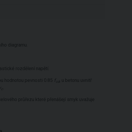
ího diagramu.
astické rozdělení napětí.
ou hodnotou pevnosti 0.85
f
, u betonu uvnitř
cd
γ
.
c
ocelového průřezu které přenášejí smyk uvažuje