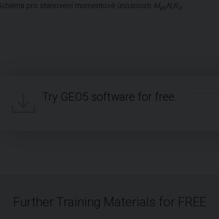
Schéma pro stanovení momentové únosnosti
M
,N,R
.
pl
d
Try GEO5 software for free.
Further Training Materials for FREE