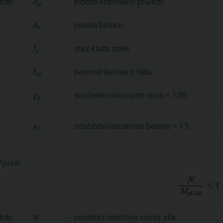
kde:
A
-
plocha ocelového průřezu
a
A
-
plocha betonu
c
f
-
mez kluzu oceli
y
f
-
pevnost betonu v tlaku
ck
γ
-
součinitel únosnosti oceli = 1.05
a
γ
-
součinitel únosnosti betonu = 1.5
c
Využití:
kde:
N
-
působící návrhová osová síla